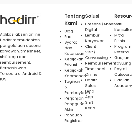
Tentang
Solusi
Resour
Kami
Presensi/Absensi
Cari
Digital
Konsulta
Blog
Aplikasi absen online
Lembur
Mitra
Faq
Hadirr memudahkan
Karyawan
Bisnis
Syarat
pengelolaan absensi
Client
Program
dan
karyawan, timesheet,
Visit /
Referral
Ketentuan
shift kerja dan
Canvassing
Gadjian
Kebijakan
reimbursement.
Reimbursement
Payuung
Privasi
Berbasis web.
Timesheet
Payroll
Kebijakan
Tersedia di Android &
Online
Outsourc
Keamanan
iOS.
Hadirr
Gadjian
Tagihan
Sales
Academ
&
Lend
Pembayaran
App
Perjanjian
Shift
Pengguna
Kerja
Akhir
Panduan
Registrasi