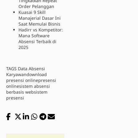
Tingkatkan Repeat
Order Pelanggan
Kuasai 9 Skill
Manajerial Dasar Ini
Saat Memulai Bisnis
Hadirr vs Kompetitor:
Mana Software
Absensi Terbaik di
2025
TAGS
Data Absensi
Karyawan
download
presensi online
presensi
online
sistem absensi
berbasis web
sistem
presensi