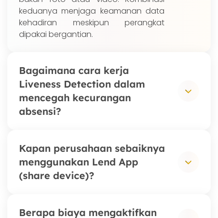
keduanya menjaga keamanan data
kehadiran meskipun perangkat
dipakai bergantian.
Bagaimana cara kerja
Liveness Detection dalam
mencegah kecurangan
absensi?
Saat karyawan absen, Liveness
Kapan perusahaan sebaiknya
Detection menganalisis wajah secara
menggunakan Lend App
real-time untuk memastikan
(share device)?
kehadiran fisik orang tersebut,
sehingga upaya titip absen
menggunakan foto, video, atau
Lend App ideal untuk lingkungan kerja
Berapa biaya mengaktifkan
wajah orang lain otomatis ditolak.