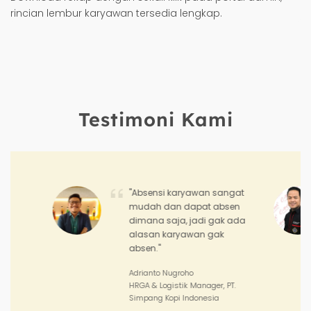
rincian lembur karyawan tersedia lengkap.
Testimoni Kami
"Dengan Hadirr saya bisa
terbantu dalam memantau
kinerja dan pencapaian aktif
outlet serta target penjualan
tim sales saya."
Joko Junianto
Supervisor Sales, PT. Sinar Asia
Perkasa