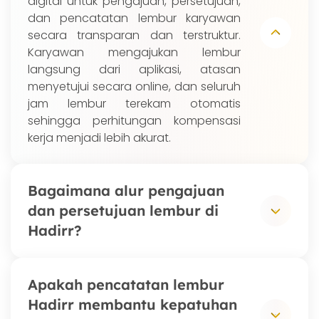
digital untuk pengajuan, persetujuan,
dan pencatatan lembur karyawan
secara transparan dan terstruktur.
Karyawan mengajukan lembur
langsung dari aplikasi, atasan
menyetujui secara online, dan seluruh
jam lembur terekam otomatis
sehingga perhitungan kompensasi
kerja menjadi lebih akurat.
Bagaimana alur pengajuan
dan persetujuan lembur di
Hadirr?
Karyawan mengajukan lembur melalui
Apakah pencatatan lembur
aplikasi Hadirr dengan
Hadirr membantu kepatuhan
mencantumkan waktu dan