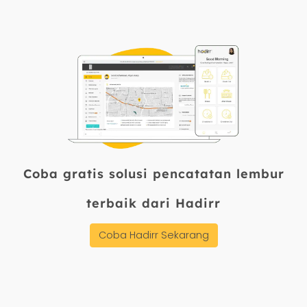
dan reimbursement, tanpa biaya
modul tambahan. Anda dapat
mencobanya lewat demo gratis di
hadirr.com dengan setup kurang dari
5 menit.
Coba gratis solusi pencatatan lembur
terbaik dari Hadirr
Coba Hadirr Sekarang