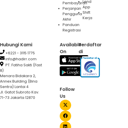
Lend
Pembayaran
App
Perjanjian
Shift
Pengguna
Kerja
Akhir
Panduan
Registrasi
Hubungi Kami
Available
Terdaftar
On
di
+6221 - 3115 1775
info@hadirr.com
PT. Fatiha Sakti (Fast
8)
Menara Bidakara 2,
Annex Building (Bina
Sentra) Lantai 4
Follow
Jl. Gatot Subroto Kav.
Us
71-73 Jakarta 12870