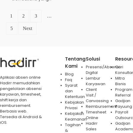
1
2
3
…
5
Next
Tentang
Solusi
Resour
Kami
Presensi/Absensi
Cari
Digital
Konsulta
Blog
Aplikasi absen online
Lembur
Mitra
Faq
Hadirr memudahkan
Karyawan
Bisnis
Syarat
pengelolaan absensi
Client
Program
dan
karyawan, timesheet,
Visit /
Referral
Ketentuan
shift kerja dan
Canvassing
Gadjian
Kebijakan
reimbursement.
Reimbursement
Payuung
Privasi
Berbasis web.
Timesheet
Payroll
Kebijakan
Tersedia di Android &
Online
Outsourc
Keamanan
iOS.
Hadirr
Gadjian
Tagihan
Sales
Academ
&