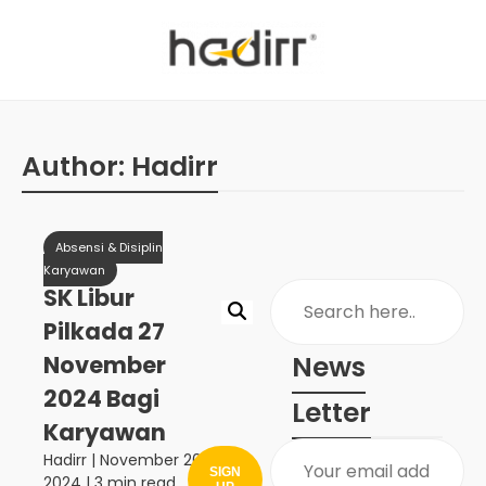
Author:
Hadirr
Absensi & Disiplin
Karyawan
SK Libur
Pilkada 27
News
November
2024 Bagi
Letter
Karyawan
Hadirr
|
November 20,
SIGN
2024
| 3 min read