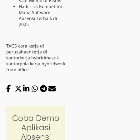
Saat Memulai Bisnis
Hadirr vs Kompetitor:
Mana Software
Absensi Terbaik di
2025
TAGS
cara kerja di
perusahaan
kerja di
kantor
kerja hybrid
masuk
kantor
pola kerja hybrid
work
from office