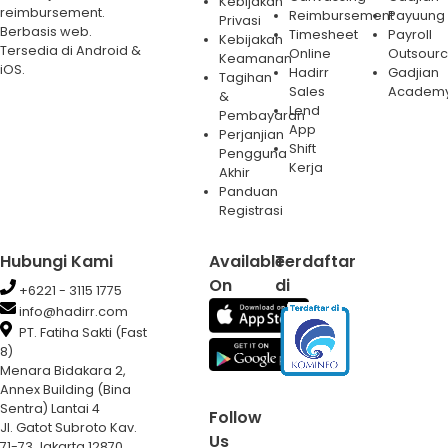
Kebijakan
reimbursement.
Reimbursement
Payuung
Privasi
Berbasis web.
Timesheet
Payroll
Kebijakan
Tersedia di Android &
Online
Outsourc
Keamanan
iOS.
Hadirr
Gadjian
Tagihan
Sales
Academ
&
Lend
Pembayaran
App
Perjanjian
Shift
Pengguna
Kerja
Akhir
Panduan
Registrasi
Hubungi Kami
Available
Terdaftar
On
di
+6221 - 3115 1775
info@hadirr.com
PT. Fatiha Sakti (Fast
8)
Menara Bidakara 2,
Annex Building (Bina
Sentra) Lantai 4
Follow
Jl. Gatot Subroto Kav.
Us
71-73 Jakarta 12870