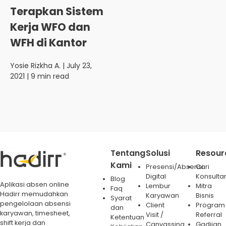
Terapkan Sistem
Kerja WFO dan
WFH di Kantor
Yosie Rizkha A.
| July 23,
2021 | 9 min read
Tentang
Solusi
Resour
Kami
Presensi/Absensi
Cari
Digital
Konsulta
Blog
Aplikasi absen online
Lembur
Mitra
Faq
Hadirr memudahkan
Karyawan
Bisnis
Syarat
pengelolaan absensi
Client
Program
dan
karyawan, timesheet,
Visit /
Referral
Ketentuan
shift kerja dan
Canvassing
Gadjian