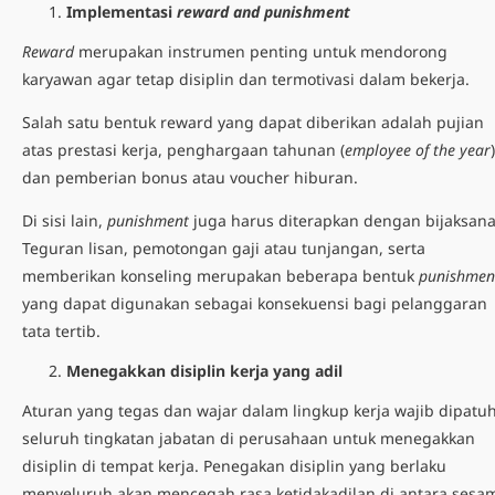
Implementasi
reward and punishment
Reward
merupakan instrumen penting untuk mendorong
karyawan agar tetap disiplin dan termotivasi dalam bekerja.
Salah satu bentuk reward yang dapat diberikan adalah pujian
atas prestasi kerja, penghargaan tahunan (
employee of the year
)
dan pemberian bonus atau voucher hiburan.
Di sisi lain,
punishment
juga harus diterapkan dengan bijaksana
Teguran lisan, pemotongan gaji atau tunjangan, serta
memberikan konseling merupakan beberapa bentuk
punishmen
yang dapat digunakan sebagai konsekuensi bagi pelanggaran
tata tertib.
Menegakkan disiplin kerja yang adil
Aturan yang tegas dan wajar dalam lingkup kerja wajib dipatuh
seluruh tingkatan jabatan di perusahaan untuk menegakkan
disiplin di tempat kerja. Penegakan disiplin yang berlaku
menyeluruh akan mencegah rasa ketidakadilan di antara sesa