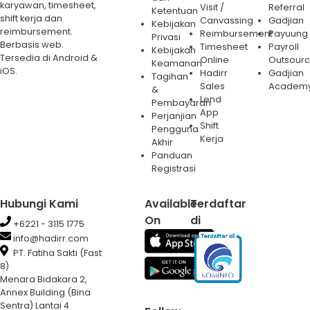
karyawan, timesheet,
Visit /
Referral
Ketentuan
shift kerja dan
Canvassing
Gadjian
Kebijakan
reimbursement.
Reimbursement
Payuung
Privasi
Berbasis web.
Timesheet
Payroll
Kebijakan
Tersedia di Android &
Online
Outsourc
Keamanan
iOS.
Hadirr
Gadjian
Tagihan
Sales
Academ
&
Lend
Pembayaran
App
Perjanjian
Shift
Pengguna
Kerja
Akhir
Panduan
Registrasi
Hubungi Kami
Available
Terdaftar
On
di
+6221 - 3115 1775
info@hadirr.com
PT. Fatiha Sakti (Fast
8)
Menara Bidakara 2,
Annex Building (Bina
Sentra) Lantai 4