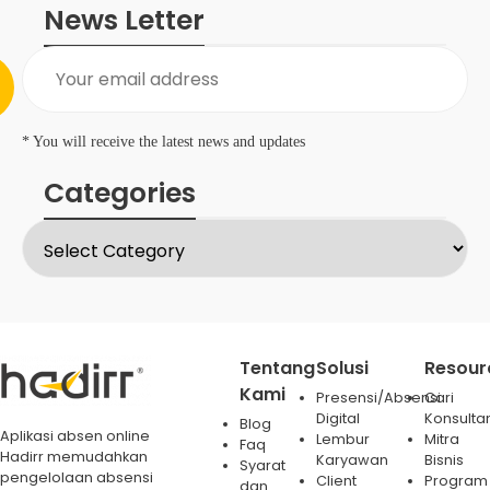
News Letter
* You will receive the latest news and updates
Categories
Tentang
Solusi
Resour
Kami
Presensi/Absensi
Cari
Digital
Konsulta
Blog
Aplikasi absen online
Lembur
Mitra
Faq
Hadirr memudahkan
Karyawan
Bisnis
Syarat
pengelolaan absensi
Client
Program
dan