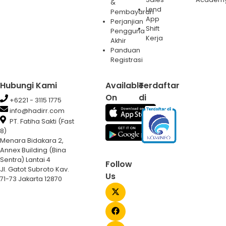
&
Lend
Pembayaran
App
Perjanjian
Shift
Pengguna
Kerja
Akhir
Panduan
Registrasi
Hubungi Kami
Available
Terdaftar
On
di
+6221 - 3115 1775
info@hadirr.com
PT. Fatiha Sakti (Fast
8)
Menara Bidakara 2,
Annex Building (Bina
Sentra) Lantai 4
Follow
Jl. Gatot Subroto Kav.
Us
71-73 Jakarta 12870