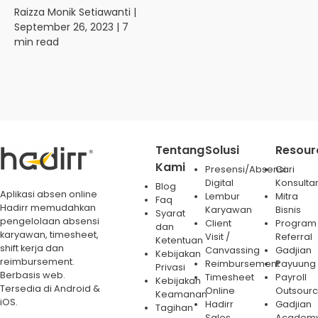
Raizza Monik Setiawanti
|
September 26, 2023 | 7
min read
Tentang
Solusi
Resour
Kami
Presensi/Absensi
Cari
Digital
Konsulta
Blog
Aplikasi absen online
Lembur
Mitra
Faq
Hadirr memudahkan
Karyawan
Bisnis
Syarat
pengelolaan absensi
Client
Program
dan
karyawan, timesheet,
Visit /
Referral
Ketentuan
shift kerja dan
Canvassing
Gadjian
Kebijakan
reimbursement.
Reimbursement
Payuung
Privasi
Berbasis web.
Timesheet
Payroll
Kebijakan
Tersedia di Android &
Online
Outsourc
Keamanan
iOS.
Hadirr
Gadjian
Tagihan
Sales
Academ