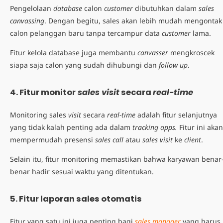
Pengelolaan
database
calon
customer
dibutuhkan dalam
sales
canvassing
. Dengan begitu, sales akan lebih mudah mengontak
calon pelanggan baru tanpa tercampur data
customer
lama.
Fitur kelola database juga membantu
canvasser
mengkroscek
siapa saja calon yang sudah dihubungi dan
follow up
.
4. Fitur monitor
sales visit
secara
real-time
Monitoring sales
visit
secara
real-time
adalah fitur selanjutnya
yang tidak kalah penting ada dalam
tracking apps.
Fitur ini akan
mempermudah presensi
sales call
atau
sales visit
ke
client
.
Selain itu, fitur monitoring memastikan bahwa karyawan benar
benar hadir sesuai waktu yang ditentukan.
5. Fitur laporan sales otomatis
Fitur yang satu ini juga penting bagi
sales
manager
yang harus