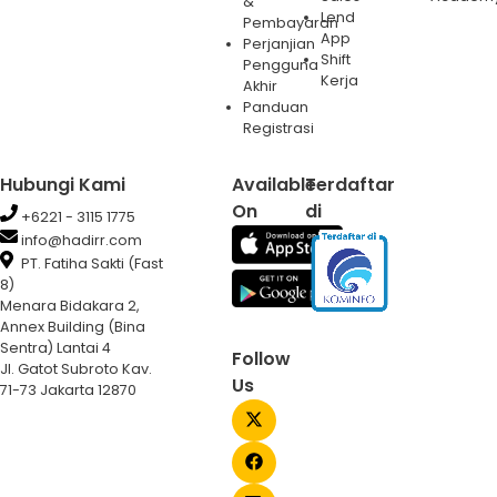
&
Lend
Pembayaran
App
Perjanjian
Shift
Pengguna
Kerja
Akhir
Panduan
Registrasi
Hubungi Kami
Available
Terdaftar
On
di
+6221 - 3115 1775
info@hadirr.com
PT. Fatiha Sakti (Fast
8)
Menara Bidakara 2,
Annex Building (Bina
Sentra) Lantai 4
Follow
Jl. Gatot Subroto Kav.
Us
71-73 Jakarta 12870