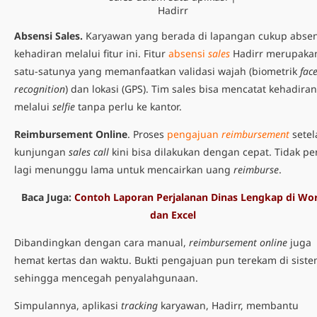
Hadirr
Absensi Sales.
Karyawan yang berada di lapangan cukup abse
kehadiran melalui fitur ini. Fitur
absensi
sales
Hadirr merupaka
satu-satunya yang memanfaatkan validasi wajah (biometrik
fac
recognition
) dan lokasi (GPS). Tim sales bisa mencatat kehadiran
melalui
selfie
tanpa perlu ke kantor.
Reimbursement Online
. Proses
pengajuan
reimbursement
setel
kunjungan
sales call
kini bisa dilakukan dengan cepat. Tidak pe
lagi menunggu lama untuk mencairkan uang
reimburse
.
Baca Juga:
Contoh Laporan Perjalanan Dinas Lengkap di Wo
dan Excel
Dibandingkan dengan cara manual,
reimbursement online
juga
hemat kertas dan waktu. Bukti pengajuan pun terekam di sist
sehingga mencegah penyalahgunaan.
Simpulannya,
aplikasi
tracking
karyawan,
Hadirr, membantu