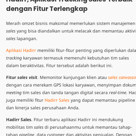
dengan Fitur Terlengkap
Meraih omzet bisnis maksimal memerlukan sistem manajemen
sales
yang bisa diandalkan untuk melacak dan memantau aktivi
sales
lapangan
.
Aplikasi Hadirr
memiliki fitur-fitur penting yang diperlukan da
tracking
karyawan termasuk memenuhi kebutuhan tim sales
dalam beraktivitas. Fitur tersebut adalah berikut ini.
Fitur
sales visit
. Memonitor kunjungan klien atau
sales canvassi
dengan cara merekam GPS lokasi karyawan, menyimpan doku
meeting
tim sales dan tanda tangan digital secara
real-time.
Had
juga memiliki fitur
Hadirr Sales
yang dapat memantau pipeline
dan kinerja sales perusahaan Anda.
Hadirr Sales
. Fitur terbaru aplikasi Hadirr ini mendukung
mobilitas tim
sales
di perusahaanmu untuk memantau tahap-
tahap
pipeline
, data
customer
dan aktivitas penjualan. Dengan