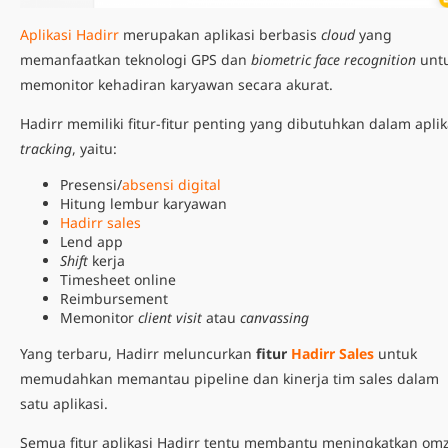
Aplikasi Hadirr
merupakan aplikasi berbasis
cloud
yang
memanfaatkan teknologi GPS dan
biometric face recognition
unt
memonitor kehadiran karyawan secara akurat.
Hadirr memiliki fitur-fitur penting yang dibutuhkan dalam
aplik
tracking
, yaitu:
Presensi/
absensi digital
Hitung lembur karyawan
Hadirr sales
Lend app
Shift
kerja
Timesheet online
Reimbursement
Memonitor
client visit
atau
canvassing
Yang terbaru, Hadirr meluncurkan
fitur
Hadirr Sales
untuk
memudahkan mem
antau pipeline dan kinerja tim sales dalam
satu aplikasi.
Semua fitur aplikasi Hadirr tentu membantu meningkatkan om