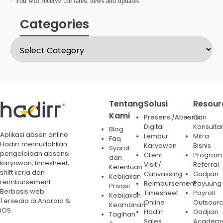
* You will receive the latest news and updates
Categories
Tentang
Solusi
Resour
Kami
Presensi/Absensi
Cari
Digital
Konsulta
Blog
Aplikasi absen online
Lembur
Mitra
Faq
Hadirr memudahkan
Karyawan
Bisnis
Syarat
pengelolaan absensi
Client
Program
dan
karyawan, timesheet,
Visit /
Referral
Ketentuan
shift kerja dan
Canvassing
Gadjian
Kebijakan
reimbursement.
Reimbursement
Payuung
Privasi
Berbasis web.
Timesheet
Payroll
Kebijakan
Tersedia di Android &
Online
Outsourc
Keamanan
iOS.
Hadirr
Gadjian
Tagihan
Sales
Academ