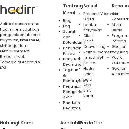
Tentang
Solusi
Resour
Kami
Presensi/Absensi
Cari
Digital
Konsulta
Blog
Aplikasi absen online
Lembur
Mitra
Faq
Hadirr memudahkan
Karyawan
Bisnis
Syarat
pengelolaan absensi
Client
Program
dan
karyawan, timesheet,
Visit /
Referral
Ketentuan
shift kerja dan
Canvassing
Gadjian
Kebijakan
reimbursement.
Reimbursement
Payuung
Privasi
Berbasis web.
Timesheet
Payroll
Kebijakan
Tersedia di Android &
Online
Outsourc
Keamanan
iOS.
Hadirr
Gadjian
Tagihan
Sales
Academ
&
Lend
Pembayaran
App
Perjanjian
Shift
Pengguna
Kerja
Akhir
Panduan
Registrasi
Hubungi Kami
Available
Terdaftar