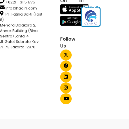
On
di
+6221 - 3115 1775
info@hadirr.com
PT. Fatiha Sakti (Fast
8)
Menara Bidakara 2,
Annex Building (Bina
Sentra) Lantai 4
Follow
Jl. Gatot Subroto Kav.
Us
71-73 Jakarta 12870