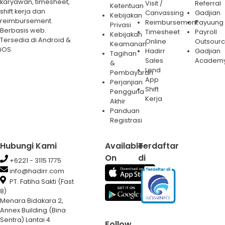
karyawan, timesheet,
Visit /
Referral
Ketentuan
shift kerja dan
Canvassing
Gadjian
Kebijakan
reimbursement.
Reimbursement
Payuung
Privasi
Berbasis web.
Timesheet
Payroll
Kebijakan
Tersedia di Android &
Online
Outsourc
Keamanan
iOS.
Hadirr
Gadjian
Tagihan
Sales
Academ
&
Lend
Pembayaran
App
Perjanjian
Shift
Pengguna
Kerja
Akhir
Panduan
Registrasi
Hubungi Kami
Available
Terdaftar
On
di
+6221 - 3115 1775
info@hadirr.com
PT. Fatiha Sakti (Fast
8)
Menara Bidakara 2,
Annex Building (Bina
Sentra) Lantai 4
Follow