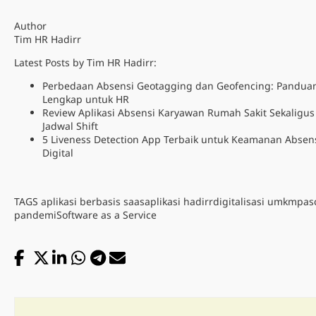
Author
Tim HR Hadirr
Latest Posts by Tim HR Hadirr:
Perbedaan Absensi Geotagging dan Geofencing: Pandua
Lengkap untuk HR
Review Aplikasi Absensi Karyawan Rumah Sakit Sekaligus
Jadwal Shift
5 Liveness Detection App Terbaik untuk Keamanan Absen
Digital
TAGS
aplikasi berbasis saas
aplikasi hadirr
digitalisasi umkm
pas
pandemi
Software as a Service