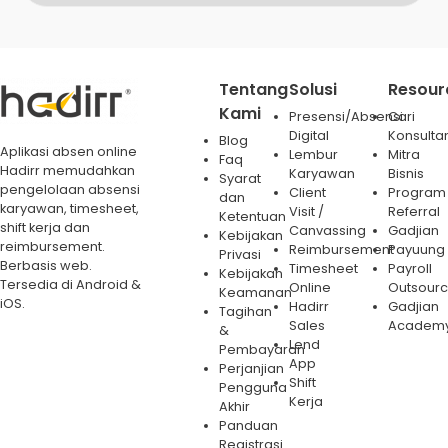
Tentang
Solusi
Resour
Kami
Presensi/Absensi
Cari
Digital
Konsulta
Blog
Aplikasi absen online
Lembur
Mitra
Faq
Hadirr memudahkan
Karyawan
Bisnis
Syarat
pengelolaan absensi
Client
Program
dan
karyawan, timesheet,
Visit /
Referral
Ketentuan
shift kerja dan
Canvassing
Gadjian
Kebijakan
reimbursement.
Reimbursement
Payuung
Privasi
Berbasis web.
Timesheet
Payroll
Kebijakan
Tersedia di Android &
Online
Outsourc
Keamanan
iOS.
Hadirr
Gadjian
Tagihan
Sales
Academ
&
Lend
Pembayaran
App
Perjanjian
Shift
Pengguna
Kerja
Akhir
Panduan
Registrasi