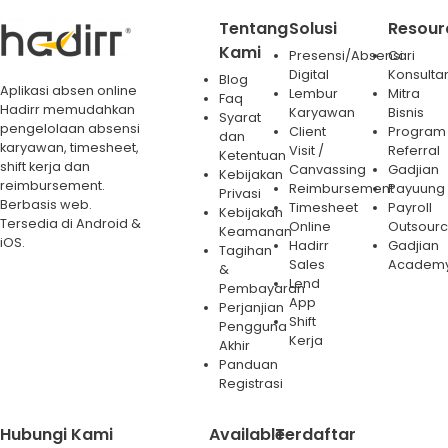
Tentang
Solusi
Resour
Kami
Presensi/Absensi
Cari
Digital
Konsulta
Blog
Aplikasi absen online
Lembur
Mitra
Faq
Hadirr memudahkan
Karyawan
Bisnis
Syarat
pengelolaan absensi
Client
Program
dan
karyawan, timesheet,
Visit /
Referral
Ketentuan
shift kerja dan
Canvassing
Gadjian
Kebijakan
reimbursement.
Reimbursement
Payuung
Privasi
Berbasis web.
Timesheet
Payroll
Kebijakan
Tersedia di Android &
Online
Outsourc
Keamanan
iOS.
Hadirr
Gadjian
Tagihan
Sales
Academ
&
Lend
Pembayaran
App
Perjanjian
Shift
Pengguna
Kerja
Akhir
Panduan
Registrasi
Hubungi Kami
Available
Terdaftar