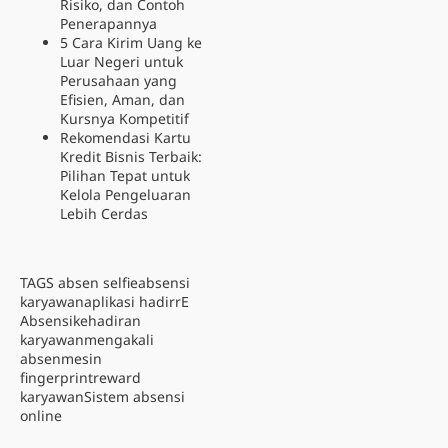
Risiko, dan Contoh
Penerapannya
5 Cara Kirim Uang ke
Luar Negeri untuk
Perusahaan yang
Efisien, Aman, dan
Kursnya Kompetitif
Rekomendasi Kartu
Kredit Bisnis Terbaik:
Pilihan Tepat untuk
Kelola Pengeluaran
Lebih Cerdas
TAGS
absen selfie
absensi
karyawan
aplikasi hadirr
E
Absensi
kehadiran
karyawan
mengakali
absen
mesin
fingerprint
reward
karyawan
Sistem absensi
online