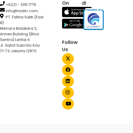
On
di
+6221 - 3115 1775
info@hadirr.com
PT. Fatiha Sakti (Fast
8)
Menara Bidakara 2,
Annex Building (Bina
Sentra) Lantai 4
Follow
Jl. Gatot Subroto Kav.
Us
71-73 Jakarta 12870