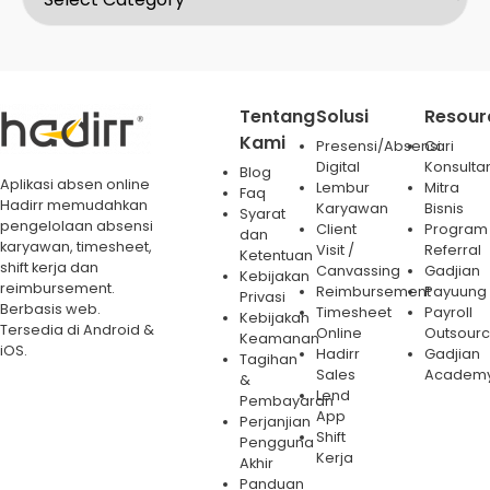
Tentang
Solusi
Resour
Kami
Presensi/Absensi
Cari
Digital
Konsulta
Blog
Aplikasi absen online
Lembur
Mitra
Faq
Hadirr memudahkan
Karyawan
Bisnis
Syarat
pengelolaan absensi
Client
Program
dan
karyawan, timesheet,
Visit /
Referral
Ketentuan
shift kerja dan
Canvassing
Gadjian
Kebijakan
reimbursement.
Reimbursement
Payuung
Privasi
Berbasis web.
Timesheet
Payroll
Kebijakan
Tersedia di Android &
Online
Outsourc
Keamanan
iOS.
Hadirr
Gadjian
Tagihan
Sales
Academ
&
Lend
Pembayaran
App
Perjanjian
Shift
Pengguna
Kerja
Akhir
Panduan