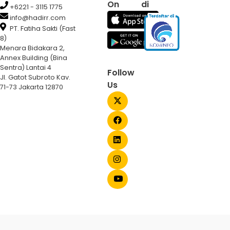
On
di
+6221 - 3115 1775
info@hadirr.com
PT. Fatiha Sakti (Fast
8)
Menara Bidakara 2,
Annex Building (Bina
Sentra) Lantai 4
Follow
Jl. Gatot Subroto Kav.
Us
71-73 Jakarta 12870