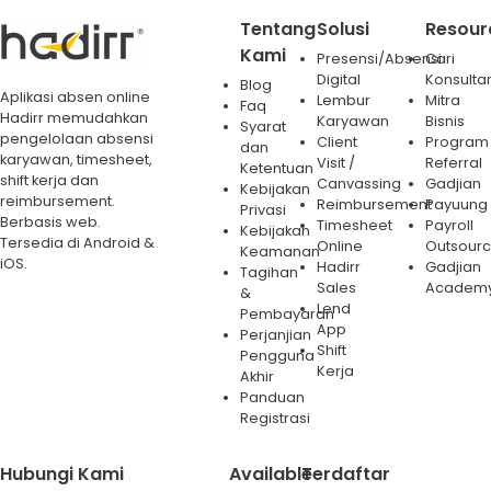
Tentang
Solusi
Resour
Kami
Presensi/Absensi
Cari
Digital
Konsulta
Blog
Aplikasi absen online
Lembur
Mitra
Faq
Hadirr memudahkan
Karyawan
Bisnis
Syarat
pengelolaan absensi
Client
Program
dan
karyawan, timesheet,
Visit /
Referral
Ketentuan
shift kerja dan
Canvassing
Gadjian
Kebijakan
reimbursement.
Reimbursement
Payuung
Privasi
Berbasis web.
Timesheet
Payroll
Kebijakan
Tersedia di Android &
Online
Outsourc
Keamanan
iOS.
Hadirr
Gadjian
Tagihan
Sales
Academ
&
Lend
Pembayaran
App
Perjanjian
Shift
Pengguna
Kerja
Akhir
Panduan
Registrasi
Hubungi Kami
Available
Terdaftar