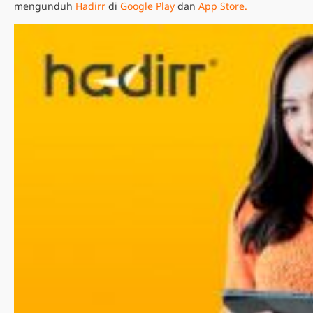
mengunduh
Hadirr
di
Google Play
dan
App Store.