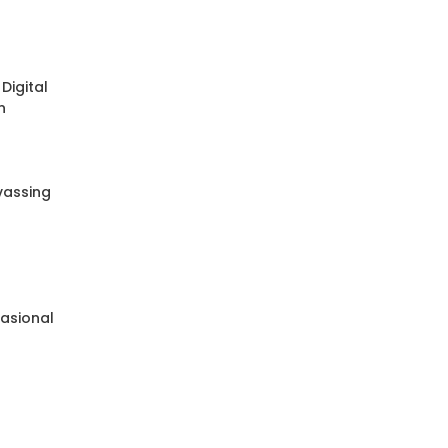
Digital
n
nvassing
e
asional