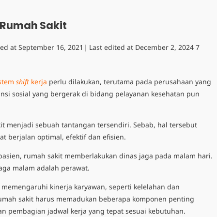
i Rumah Sakit
hed at
September 16, 2021
| Last edited at
December 2, 2024
7
istem
shift
kerja
perlu dilakukan, terutama pada perusahaan yang
ansi sosial yang bergerak di bidang pelayanan kesehatan pun
it
menjadi sebuah tantangan tersendiri. Sebab, hal tersebut
berjalan optimal, efektif dan efisien.
asien, rumah sakit memberlakukan dinas jaga pada malam hari.
 jaga malam adalah perawat.
 memengaruhi kinerja karyawan, seperti kelelahan dan
rumah sakit
harus memadukan beberapa komponen penting
an pembagian jadwal kerja yang tepat sesuai kebutuhan.