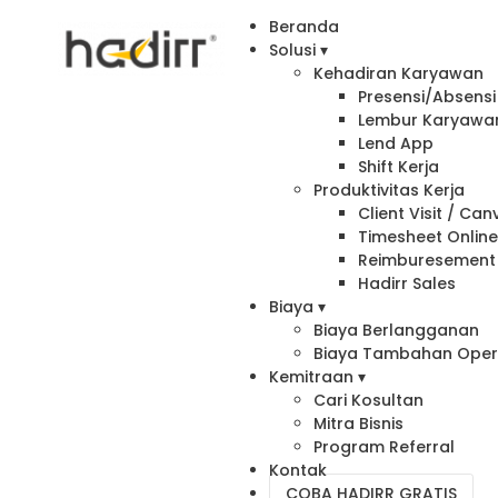
Beranda
Solusi ▾
Kehadiran Karyawan
Presensi/Absensi 
Lembur Karyawa
Lend App
Shift Kerja
Produktivitas Kerja
Client Visit / Ca
Timesheet Onlin
Reimburesement
Hadirr Sales
Biaya ▾
Biaya Berlangganan
Biaya Tambahan Oper
Kemitraan ▾
Cari Kosultan
Mitra Bisnis
Program Referral
Kontak
COBA HADIRR GRATIS