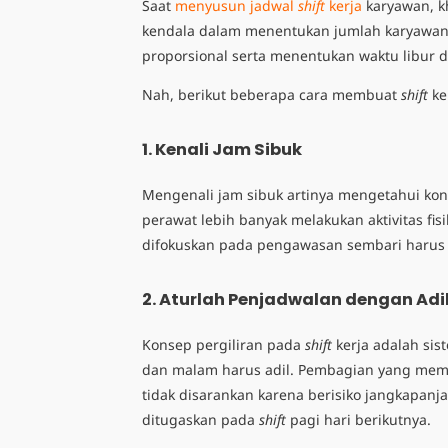
Saat
menyusun jadwal
shift
kerja
karyawan, k
kendala dalam menentukan jumlah karyawan
proporsional serta menentukan waktu libur d
Nah, berikut beberapa
cara membuat
shift
ke
1. Kenali Jam Sibuk
Mengenali jam sibuk artinya mengetahui kondis
perawat lebih banyak melakukan aktivitas fi
difokuskan pada pengawasan sembari harus s
2. Aturlah Penjadwalan dengan Adi
Konsep pergiliran pada
shift
kerja adalah si
dan malam harus adil.
Pembagian yang memb
tidak disarankan karena berisiko jangkapanj
ditugaskan pada
shift
pagi hari berikutnya.