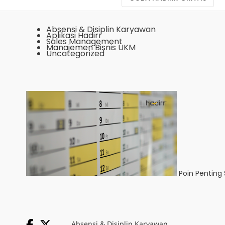
Absensi & Disiplin Karyawan
Aplikasi Hadirr
Sales Management
Manajemen Bisnis UKM
Uncategorized
Poin Penting 
Absensi & Disiplin Karyawan