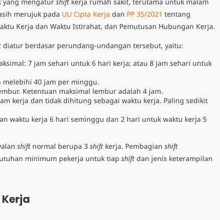
fik yang mengatur
shift
kerja rumah sakit
, terutama untuk malam
masih merujuk pada
UU Cipta Kerja
dan
PP 35/2021
tentang
 Waktu Kerja dan Waktu Istirahat, dan Pemutusan Hubungan Kerja.
t
diatur berdasar perundang-undangan tersebut, yaitu:
aksimal:
7 jam sehari untuk 6 hari kerja; atau 8 jam sehari untuk
h melebihi 40 jam per minggu.
lembur. Ketentuan maksimal lembur adalah 4 jam.
jam kerja dan tidak dihitung sebagai waktu kerja. Paling sedikit
uan waktu kerja 6 hari seminggu dan 2 hari untuk waktu kerja 5
walan
shift
normal berupa 3
shift
kerja. Pembagian
shift
ebutuhan minimum pekerja untuk tiap
shift
dan jenis keterampilan
 Kerja