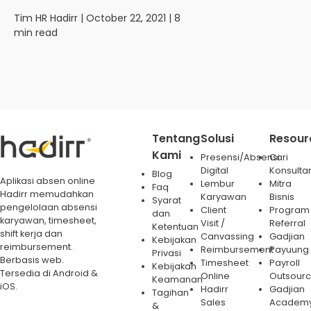
Tim HR Hadirr
| October 22, 2021 | 8
min read
Tentang
Solusi
Resour
Kami
Presensi/Absensi
Cari
Digital
Konsulta
Blog
Aplikasi absen online
Lembur
Mitra
Faq
Hadirr memudahkan
Karyawan
Bisnis
Syarat
pengelolaan absensi
Client
Program
dan
karyawan, timesheet,
Visit /
Referral
Ketentuan
shift kerja dan
Canvassing
Gadjian
Kebijakan
reimbursement.
Reimbursement
Payuung
Privasi
Berbasis web.
Timesheet
Payroll
Kebijakan
Tersedia di Android &
Online
Outsourc
Keamanan
iOS.
Hadirr
Gadjian
Tagihan
Sales
Academ
&