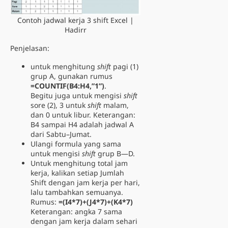
Contoh jadwal kerja 3 shift Excel |
Hadirr
Penjelasan:
untuk menghitung
shift
pagi (1)
grup A, gunakan rumus
=COUNTIF(B4:H4,”1”)
.
Begitu juga untuk mengisi
shift
sore (2), 3 untuk
shift
malam,
dan 0 untuk libur. Keterangan:
B4 sampai H4 adalah jadwal A
dari Sabtu–Jumat.
Ulangi formula yang sama
untuk mengisi
shift
grup B—D.
Untuk menghitung total jam
kerja, kalikan setiap Jumlah
Shift dengan jam kerja per hari,
lalu tambahkan semuanya.
Rumus:
=(I4*7)+(J4*7)+(K4*7)
Keterangan: angka 7 sama
dengan jam kerja dalam sehari