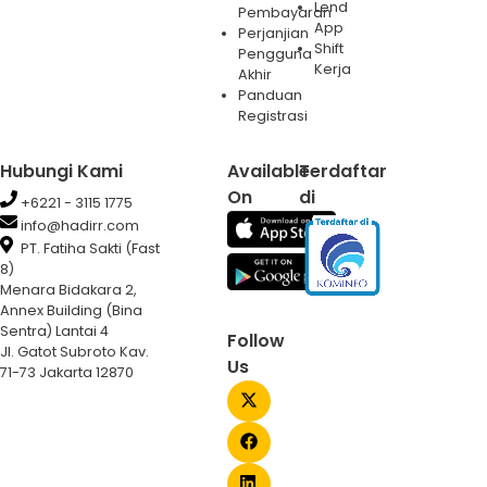
Lend
Pembayaran
App
Perjanjian
Shift
Pengguna
Kerja
Akhir
Panduan
Registrasi
Hubungi Kami
Available
Terdaftar
On
di
+6221 - 3115 1775
info@hadirr.com
PT. Fatiha Sakti (Fast
8)
Menara Bidakara 2,
Annex Building (Bina
Sentra) Lantai 4
Follow
Jl. Gatot Subroto Kav.
Us
71-73 Jakarta 12870