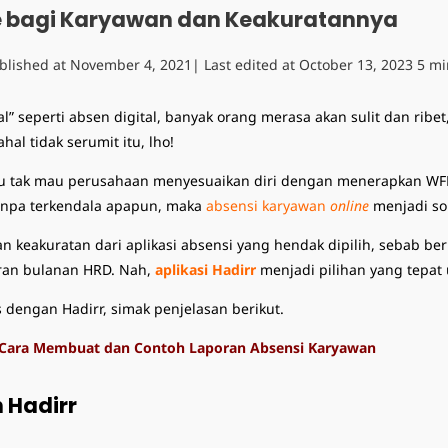
ne bagi Karyawan dan Keakuratannya
blished at
November 4, 2021
| Last edited at
October 13, 2023
5 mi
l” seperti
absen digital
, banyak orang merasa akan sulit dan ribet
hal tidak serumit itu, lho!
 mau tak mau perusahaan menyesuaikan diri dengan menerapkan W
tanpa terkendala apapun, maka
absensi karyawan
online
menjadi
so
n keakuratan dari
aplikasi absensi
yang hendak dipilih, sebab be
ran bulanan HRD.
Nah,
aplikasi Hadirr
menjadi pilihan yang tepat
s dengan Hadirr, simak penjelasan berikut.
Cara Membuat dan Contoh Laporan Absensi Karyawan
 Hadirr