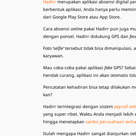
Hadirr
merupakan aplikasi absensi digital 
berbentuk aplikasi, Anda hanya perlu mem
dari Google Play Store atau App Store.
Cara absensi
online
pakai Hadirr pun juga m
dengan ponsel. Hadirr didukung GPS dan
fac
Foto ‘
selfie’
tersebut tidak bisa dimanipulasi, 
karyawan.
Mau coba-coba pakai aplikasi
fake
GPS? Sebai
hendak curang, aplikasi ini akan otomatis tid
Pencatatan kehadiran bisa tetap dilakukan m
kan?
Hadirr terintegrasi dengan sistem
payroll onl
yang super ribet. Waktu Anda menjadi lebi
hingga menetapkan
sanksi perusahaan terh
Itulah mengapa Hadirr sangat dianjurkan se