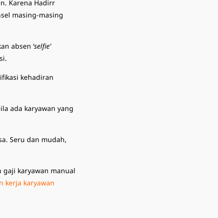
n. Karena Hadirr
onsel masing-masing
an absen ‘
selfie’
si.
fikasi kehadiran
bila ada karyawan yang
lsa. Seru dan mudah,
an gaji karyawan manual
n kerja karyawan