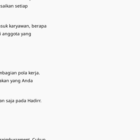
saikan setiap
masuk karyawan, berapa
i anggota yang
agian pola kerja.
jakan yang Anda
n saja pada Hadirr.
reimbursement
. Cukup