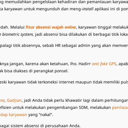
yang memudahkan pengelolaan kehadiran dan pemantauan karyawa
inta karyawan untuk mengunduh dan meng-
install
aplikasi ini di p
udah. Melalui
fitur
absensi wajah
online
, karyawan tinggal melakuk
e biometric system,
jadi absensi bisa dilakukan di berbagai titik loka
apalagi titik absennya, sebab HR sebagai admin yang akan memveri
knya jangan, karena akan ketahuan, lho. Hadirr
anti fake
GPS
, apa
ak bisa diakses di perangkat ponsel.
eski karyawan tidak terkoneksi internet maupun tidak memiliki pu
ine
,
Gadjian
, jadi Anda tidak perlu khawatir lagi dalam perhitung
h efisien untuk melakukan pengembangan SDM, melakukan
penilaia
adap karyawan
yang “nakal”.
bagai sistem absensi di perusahaan Anda.