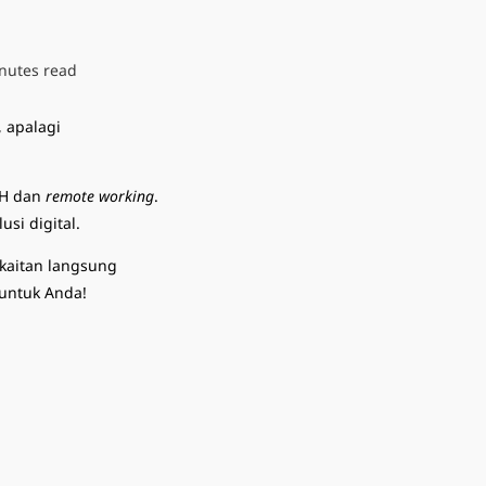
nutes read
, apalagi
FH dan
remote working
.
lusi digital.
rkaitan langsung
 untuk Anda!