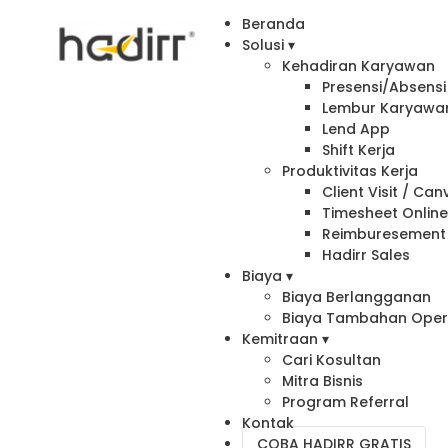
Beranda
Solusi ▾
Kehadiran Karyawan
Presensi/Absensi 
Lembur Karyawa
Lend App
Shift Kerja
Produktivitas Kerja
Client Visit / Ca
Timesheet Onlin
Reimburesement
Hadirr Sales
Biaya ▾
Biaya Berlangganan
Biaya Tambahan Oper
Kemitraan ▾
Cari Kosultan
Mitra Bisnis
Program Referral
Kontak
COBA HADIRR GRATIS