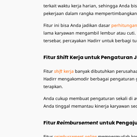
terkait waktu kerja harian, sehingga Anda b
pekerjaan dalam rangka mempertimbangkan 
Fitur ini
bisa Anda jadikan dasar
perhitungan
lama karyawan mengambil lembur atau cuti.
tersebar, percayakan Hadirr untuk berbagi tu
Fitur
Shift
Kerja untuk Pengaturan
Fitur
shift
kerja
banyak dibutuhkan perusahaa
Hadirr mengakomodir berbagai pengaturan gr
terapkan.
Anda cukup membuat pengaturan sekali di aw
Anda tinggal memantau kinerja karyawan se
Fitur
Reimbursement
untuk Pengaj
Fitur
reimbursement online
mempermudah koor