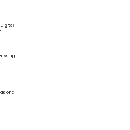
Digital
n
nvassing
e
asional