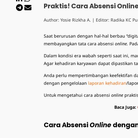
Praktis! Cara Absensi Onli
Author:
Yosie Rizkha A.
| Editor:
Radika KC
Pu
Saat berurusan dengan hal-hal berbau “digita
membayangkan tata
cara absensi
online
.
Pada
Dalam kondisi era wabah seperti saat ini,
Agar kehadiran karyawan dapat dipastikan 
Anda perlu mempertimbangan keefektifan da
dengan pengelolaan
laporan kehadiran
/lapo
Untuk mengetahui
cara absensi
online
prakti
Baca Juga:
Cara Absensi
Online
dengan