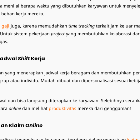
isa menilai berapa waktu yang dibutuhkan karyawan untuk menyele
beban kerja mereka.
 gaji
juga, karena memudahkan
time tracking
terkait jam keluar 
 Untuk sistem pekerjaan
project
yang membutuhkan kolaborasi dar
gas.
Jadwal
Shift
Kerja
n yang menerapkan jadwal kerja beragam dan membutuhkan pemb
up atau individu. Mudah dibuat dan dipersonalisasi sesuai kebi
al dan bisa langsung diterapkan ke karyawan. Selebihnya serahka
cara
online
dan melihat
produktivitas
mereka dari genggaman!
uan Klaim
Online
dinasi pengelolaan keuangan, terutama dalam pengajuan
klaim