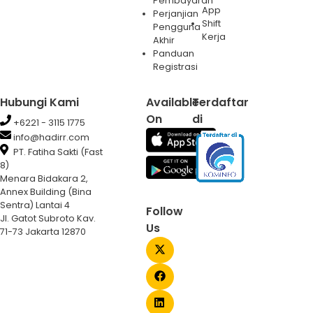
Pembayaran
App
Perjanjian
Shift
Pengguna
Kerja
Akhir
Panduan
Registrasi
Hubungi Kami
Available
Terdaftar
On
di
+6221 - 3115 1775
info@hadirr.com
PT. Fatiha Sakti (Fast
8)
Menara Bidakara 2,
Annex Building (Bina
Sentra) Lantai 4
Follow
Jl. Gatot Subroto Kav.
Us
71-73 Jakarta 12870