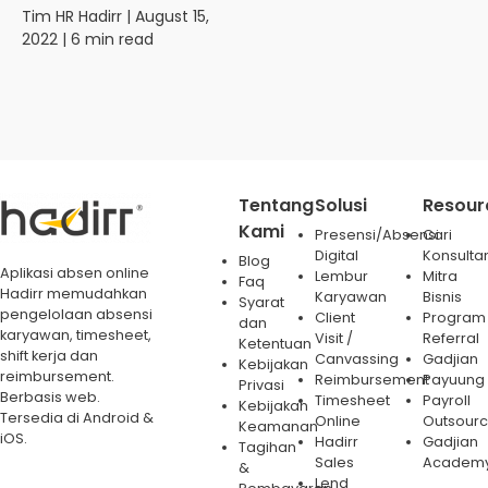
Tim HR Hadirr
| August 15,
2022 | 6 min read
Tentang
Solusi
Resour
Kami
Presensi/Absensi
Cari
Digital
Konsulta
Blog
Aplikasi absen online
Lembur
Mitra
Faq
Hadirr memudahkan
Karyawan
Bisnis
Syarat
pengelolaan absensi
Client
Program
dan
karyawan, timesheet,
Visit /
Referral
Ketentuan
shift kerja dan
Canvassing
Gadjian
Kebijakan
reimbursement.
Reimbursement
Payuung
Privasi
Berbasis web.
Timesheet
Payroll
Kebijakan
Tersedia di Android &
Online
Outsourc
Keamanan
iOS.
Hadirr
Gadjian
Tagihan
Sales
Academ
&
Lend