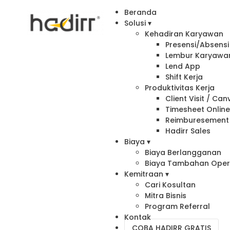
Beranda
Solusi ▾
Kehadiran Karyawan
Presensi/Absensi 
Lembur Karyawa
Lend App
Shift Kerja
Produktivitas Kerja
Client Visit / Ca
Timesheet Onlin
Reimburesement
Hadirr Sales
Biaya ▾
Biaya Berlangganan
Biaya Tambahan Oper
Kemitraan ▾
Cari Kosultan
Mitra Bisnis
Program Referral
Kontak
COBA HADIRR GRATIS