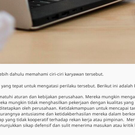
lebih dahulu memahami ciri-ciri karyawan tersebut.
ang tepat untuk mengatasi perilaku tersebut.
Berikut ini adalah
matuhi aturan dan kebijakan perusahaan. Mereka mungkin mengaba
eka mungkin tidak menghasilkan pekerjaan dengan kualitas yang
ah ditetapkan oleh perusahaan. Ketidakmampuan untuk mencapai t
 kurangnya antusiasme dan ketidakberhasilan mereka dalam berkont
kap yang tidak kooperatif terhadap rekan kerja atau pimpinan. Me
nunjukkan sikap defensif dan sulit menerima masukan atau kritik