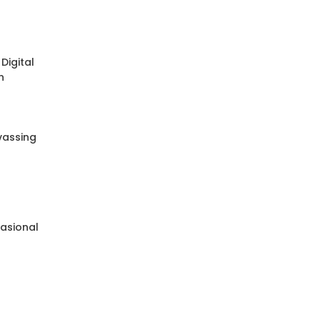
Digital
n
nvassing
e
asional