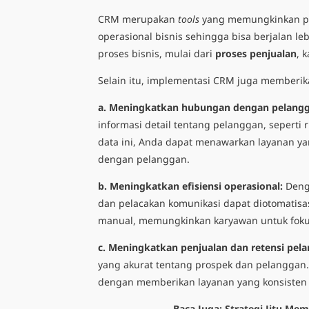
CRM merupakan
tools
yang memungkinkan pe
operasional bisnis sehingga bisa berjalan l
proses bisnis, mulai dari
proses penjualan
, 
Selain itu, implementasi CRM juga memberika
a. Meningkatkan hubungan dengan pelangg
informasi detail tentang pelanggan, seperti
data ini, Anda dapat menawarkan layanan y
dengan pelanggan.
b. Meningkatkan efisiensi operasional:
Deng
dan pelacakan komunikasi dapat diotomatisa
manual, memungkinkan karyawan untuk fokus 
c. Meningkatkan penjualan dan retensi pel
yang akurat tentang
prospek dan pelanggan
dengan memberikan layanan yang konsisten d
Baca Juga:
Strategi Jitu M