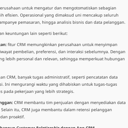
rusahaan untuk mengatur dan mengotomatiskan sebagian
ebih efisien. Operasional yang dimaksud uni mencakup seluruh
kampanye pemasaran, hingga analisis bisnis dan data pelanggan.
n keuntungan lain seperti berikut:
an:
fitur CRM memungkinkan perusahaan untuk menyimpan
 riwayat pembelian, preferensi, dan interaksi sebelumnya. Dengan
ang lebih personal dan relevan, sehingga memperkuat hubungan
an CRM, banyak tugas administratif, seperti pencatatan data
si. Ini mengurangi waktu yang dihabiskan untuk tugas-tugas
pada pekerjaan yang lebih strategis.
anggan:
CRM membantu tim penjualan dengan menyediakan data
. Selain itu, CRM juga membantu dalam retensi pelanggan
an proaktif.
embangun
Customer Relationship
dengan App CRM