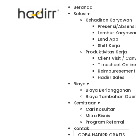
Beranda
Solusi ▾
Kehadiran Karyawan
Presensi/Absensi 
Lembur Karyawa
Lend App
Shift Kerja
Produktivitas Kerja
Client Visit / Ca
Timesheet Onlin
Reimburesement
Hadirr Sales
Biaya ▾
Biaya Berlangganan
Biaya Tambahan Oper
Kemitraan ▾
Cari Kosultan
Mitra Bisnis
Program Referral
Kontak
COBA HADIRR GRATIS