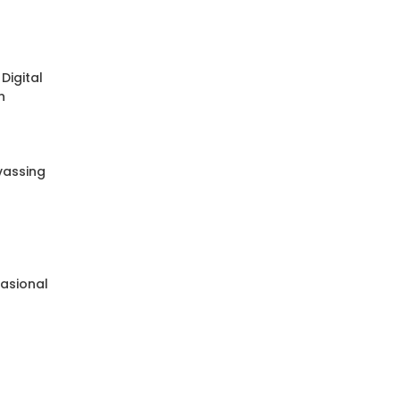
Digital
n
nvassing
e
asional