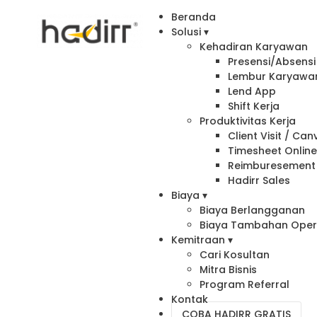
Beranda
Solusi ▾
Kehadiran Karyawan
Presensi/Absensi 
Lembur Karyawa
Lend App
Shift Kerja
Produktivitas Kerja
Client Visit / Ca
Timesheet Onlin
Reimburesement
Hadirr Sales
Biaya ▾
Biaya Berlangganan
Biaya Tambahan Oper
Kemitraan ▾
Cari Kosultan
Mitra Bisnis
Program Referral
Kontak
COBA HADIRR GRATIS