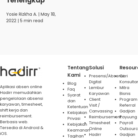
Terlengkap
Yosie Rizkha A.
| May 18,
2022 | 5 min read
Tentang
Solusi
Resour
Kami
Presensi/Absensi
Cari
Digital
Konsulta
Blog
Aplikasi absen online
Lembur
Mitra
Faq
Hadirr memudahkan
Karyawan
Bisnis
Syarat
pengelolaan absensi
Client
Program
dan
karyawan, timesheet,
Visit /
Referral
Ketentuan
shift kerja dan
Canvassing
Gadjian
Kebijakan
reimbursement.
Reimbursement
Payuung
Privasi
Berbasis web.
Timesheet
Payroll
Kebijakan
Tersedia di Android &
Online
Outsourc
Keamanan
iOS.
Hadirr
Gadjian
Tagihan