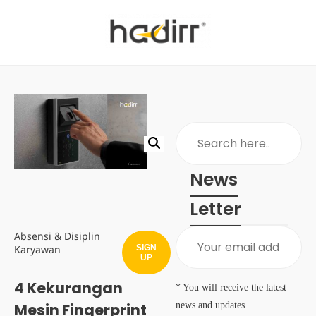
News
Letter
Absensi & Disiplin
SIGN
Karyawan
UP
4 Kekurangan
* You will receive the latest
news and updates
Mesin Fingerprint