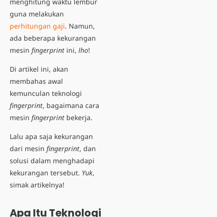
menghitung waktu lembur
guna melakukan
perhitungan gaji
.
Namun,
ada beberapa
kekurangan
mesin
fingerprint
ini,
lho
!
Di artikel ini, akan
membahas awal
kemunculan teknologi
fingerprint
, bagaimana cara
mesin
fingerprint
bekerja.
Lalu apa saja kekurangan
dari mesin
fingerprint
, dan
solusi dalam menghadapi
kekurangan tersebut.
Yuk
,
simak artikelnya!
Apa Itu Teknologi