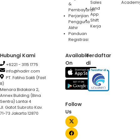
Sales
Academ
&
Lend
Pembayaran
App
Perjanjian
Shift
Pengguna
Kerja
Akhir
Panduan
Registrasi
Hubungi Kami
Available
Terdaftar
On
di
+6221 - 3115 1775
info@hadirr.com
PT. Fatiha Sakti (Fast
8)
Menara Bidakara 2,
Annex Building (Bina
Sentra) Lantai 4
Follow
Jl. Gatot Subroto Kav.
Us
71-73 Jakarta 12870