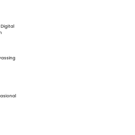
Digital
n
nvassing
e
asional