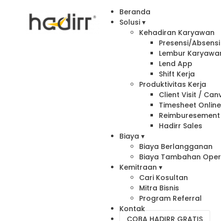
Beranda
Solusi ▾
Kehadiran Karyawan
Presensi/Absensi 
Lembur Karyawa
Lend App
Shift Kerja
Produktivitas Kerja
Client Visit / Ca
Timesheet Onlin
Reimburesement
Hadirr Sales
Biaya ▾
Biaya Berlangganan
Biaya Tambahan Oper
Kemitraan ▾
Cari Kosultan
Mitra Bisnis
Program Referral
Kontak
COBA HADIRR GRATIS