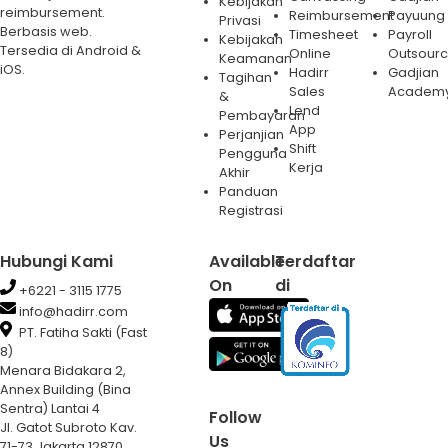
Kebijakan
reimbursement.
Reimbursement
Payuung
Privasi
Berbasis web.
Timesheet
Payroll
Kebijakan
Tersedia di Android &
Online
Outsourc
Keamanan
iOS.
Hadirr
Gadjian
Tagihan
Sales
Academ
&
Lend
Pembayaran
App
Perjanjian
Shift
Pengguna
Kerja
Akhir
Panduan
Registrasi
Hubungi Kami
Available
Terdaftar
On
di
+6221 - 3115 1775
info@hadirr.com
PT. Fatiha Sakti (Fast
8)
Menara Bidakara 2,
Annex Building (Bina
Sentra) Lantai 4
Follow
Jl. Gatot Subroto Kav.
Us
71-73 Jakarta 12870