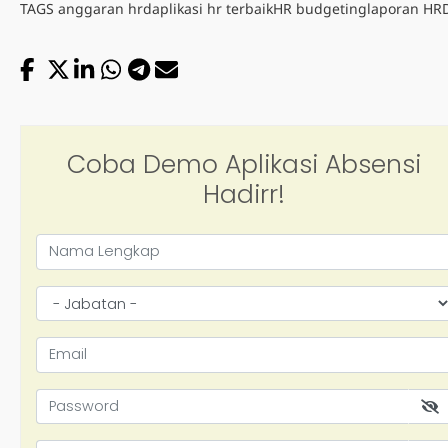
TAGS
anggaran hrd
aplikasi hr terbaik
HR budgeting
laporan HR