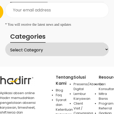
* You will receive the latest news and updates
Categories
Tentang
Solusi
Resour
Kami
Presensi/Absensi
Cari
Digital
Konsulta
Blog
Aplikasi absen online
Lembur
Mitra
Faq
Hadirr memudahkan
Karyawan
Bisnis
Syarat
pengelolaan absensi
Client
Program
dan
karyawan, timesheet,
Visit /
Referral
Ketentuan
shift kerja dan
Canvassing
Gadjian