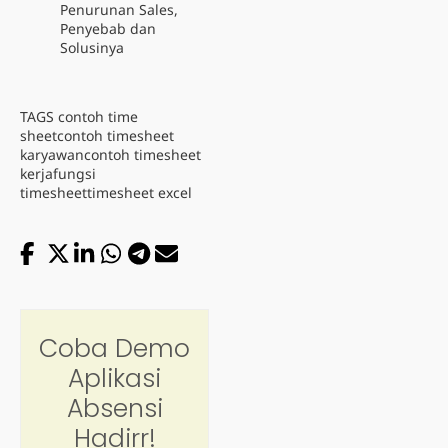
Penurunan Sales,
Penyebab dan
Solusinya
TAGS
contoh time
sheet
contoh timesheet
karyawan
contoh timesheet
kerja
fungsi
timesheet
timesheet excel