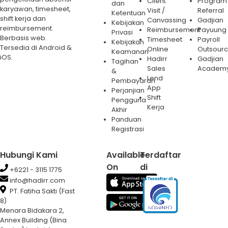
Client
Program
dan
karyawan, timesheet,
Visit /
Referral
Ketentuan
shift kerja dan
Canvassing
Gadjian
Kebijakan
reimbursement.
Reimbursement
Payuung
Privasi
Berbasis web.
Timesheet
Payroll
Kebijakan
Tersedia di Android &
Online
Outsourc
Keamanan
iOS.
Hadirr
Gadjian
Tagihan
Sales
Academ
&
Lend
Pembayaran
App
Perjanjian
Shift
Pengguna
Kerja
Akhir
Panduan
Registrasi
Hubungi Kami
Available
Terdaftar
On
di
+6221 - 3115 1775
info@hadirr.com
PT. Fatiha Sakti (Fast
8)
Menara Bidakara 2,
Annex Building (Bina