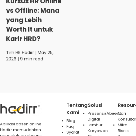
Kursus HR Online
vs Offline: Mana
yang Lebih
Worth It untuk
Karir HRD?
Tim HR Hadirr
| May 25,
2026 | 9 min read
Tentang
Solusi
Resour
Kami
Presensi/Absensi
Cari
Digital
Konsulta
Blog
Aplikasi absen online
Lembur
Mitra
Faq
Hadirr memudahkan
Karyawan
Bisnis
Syarat
pengelolaan absensi