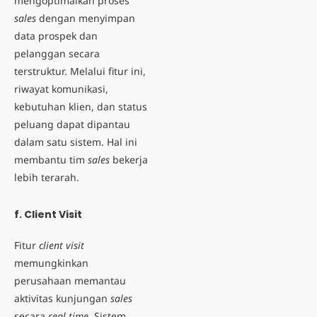
mengoptimalkan proses
sales
dengan menyimpan
data prospek dan
pelanggan secara
terstruktur. Melalui fitur ini,
riwayat komunikasi,
kebutuhan klien, dan status
peluang dapat dipantau
dalam satu sistem. Hal ini
membantu tim
sales
bekerja
lebih terarah.
f. Client Visit
Fitur
client visit
memungkinkan
perusahaan memantau
aktivitas kunjungan
sales
secara
real time
. Sistem