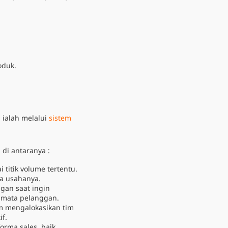
oduk.
 ialah melalui
sistem
di antaranya :
 titik volume tertentu.
la usahanya.
gan saat ingin
 mata pelanggan.
am mengalokasikan tim
if.
rma sales, baik