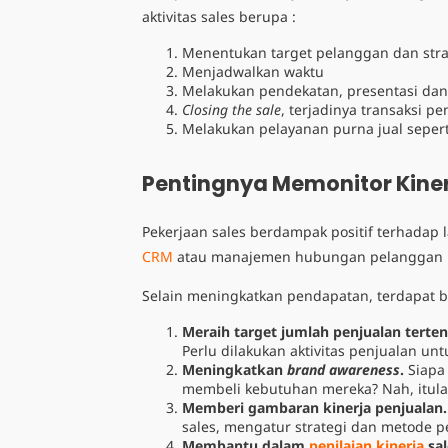
aktivitas sales berupa :
Menentukan target pelanggan dan stra
Menjadwalkan waktu
Melakukan pendekatan, presentasi da
Closing the sale
, terjadinya transaksi pe
Melakukan pelayanan purna jual seperti
Pentingnya Memonitor Kiner
Pekerjaan sales berdampak positif terhadap l
CRM
atau manajemen hubungan pelanggan 
Selain meningkatkan pendapatan, terdapat be
Meraih target jumlah penjualan terten
Perlu dilakukan aktivitas penjualan u
Meningkatkan
brand awareness
.
Siapa
membeli kebutuhan mereka? Nah, itulah
Memberi gambaran kinerja penjualan.
sales, mengatur strategi dan metode pe
Membantu dalam
penilaian kinerja
sal