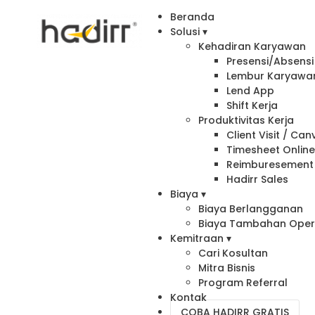
Beranda
Solusi ▾
Kehadiran Karyawan
Presensi/Absensi 
Lembur Karyawa
Lend App
Shift Kerja
Produktivitas Kerja
Client Visit / Ca
Timesheet Onlin
Reimburesement
Hadirr Sales
Biaya ▾
Biaya Berlangganan
Biaya Tambahan Oper
Kemitraan ▾
Cari Kosultan
Mitra Bisnis
Program Referral
Kontak
COBA HADIRR GRATIS