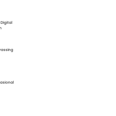
Digital
n
nvassing
e
asional