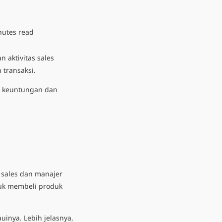
nutes read
an
aktivitas sales
 transaksi.
an keuntungan dan
m sales dan manajer
tuk membeli produk
auinya.
Lebih jelasnya,