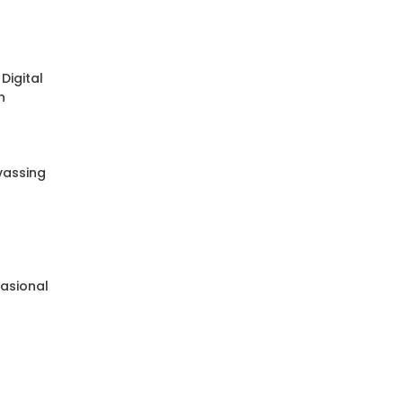
Digital
n
nvassing
e
asional