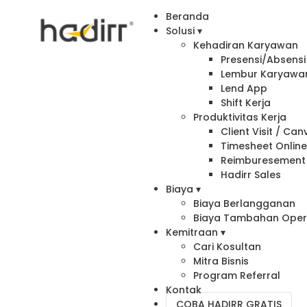
Beranda
Solusi ▾
Kehadiran Karyawan
Presensi/Absensi 
Lembur Karyawa
Lend App
Shift Kerja
Produktivitas Kerja
Client Visit / Ca
Timesheet Onlin
Reimburesement
Hadirr Sales
Biaya ▾
Biaya Berlangganan
Biaya Tambahan Oper
Kemitraan ▾
Cari Kosultan
Mitra Bisnis
Program Referral
Kontak
COBA HADIRR GRATIS