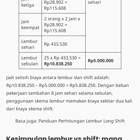
Rp28.902 =
sehari
ketiga
Rp115.608
2 orang x 2 jam x
Jam
Rp28.902 =
keempat
Rp115.608
Lembur
Rp 433.530
sehari
Lembur
25 x Rp 433.530 =
Rp5.000.000
sebulan
Rp10.838.250
Jadi selisih biaya antara lembur dan shift adalah:
Rp10.838.250 – Rp5.000.000 = Rp5.838.250. Dengan beban
pekerjaan tambahan 8 jam sehari selama sebulan,
penggunaan skema lembur memakan biaya sekitar dua kali
dari biaya skema shift.
Baca juga:
Panduan Perhitungan Lembur Long Shift
Kesimpulan lembur vs shift: mana