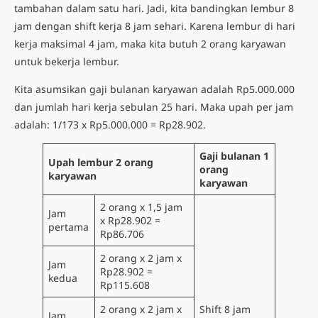
tambahan dalam satu hari. Jadi, kita bandingkan lembur 8
jam dengan shift kerja 8 jam sehari. Karena lembur di hari
kerja maksimal 4 jam, maka kita butuh 2 orang karyawan
untuk bekerja lembur.
Kita asumsikan gaji bulanan karyawan adalah Rp5.000.000
dan jumlah hari kerja sebulan 25 hari. Maka upah per jam
adalah: 1/173 x Rp5.000.000 = Rp28.902.
Gaji bulanan 1
Upah lembur 2 orang
orang
karyawan
karyawan
2 orang x 1,5 jam
Jam
x Rp28.902 =
pertama
Rp86.706
2 orang x 2 jam x
Jam
Rp28.902 =
kedua
Rp115.608
2 orang x 2 jam x
Shift 8 jam
Jam