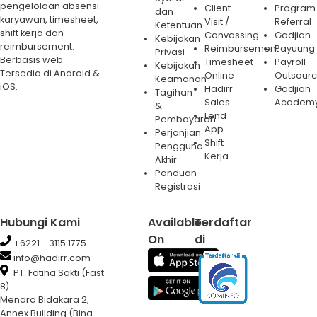
pengelolaan absensi
Client
Program
dan
karyawan, timesheet,
Visit /
Referral
Ketentuan
shift kerja dan
Canvassing
Gadjian
Kebijakan
reimbursement.
Reimbursement
Payuung
Privasi
Berbasis web.
Timesheet
Payroll
Kebijakan
Tersedia di Android &
Online
Outsourc
Keamanan
iOS.
Hadirr
Gadjian
Tagihan
Sales
Academ
&
Lend
Pembayaran
App
Perjanjian
Shift
Pengguna
Kerja
Akhir
Panduan
Registrasi
Hubungi Kami
Available
Terdaftar
On
di
+6221 - 3115 1775
info@hadirr.com
PT. Fatiha Sakti (Fast
8)
Menara Bidakara 2,
Annex Building (Bina