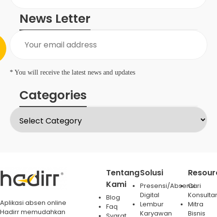
News Letter
* You will receive the latest news and updates
Categories
Tentang
Solusi
Resour
Kami
Presensi/Absensi
Cari
Digital
Konsulta
Blog
Aplikasi absen online
Lembur
Mitra
Faq
Hadirr memudahkan
Karyawan
Bisnis
Syarat