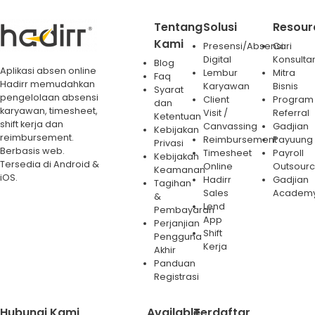
Tentang
Solusi
Resour
Kami
Presensi/Absensi
Cari
Digital
Konsulta
Blog
Aplikasi absen online
Lembur
Mitra
Faq
Hadirr memudahkan
Karyawan
Bisnis
Syarat
pengelolaan absensi
Client
Program
dan
karyawan, timesheet,
Visit /
Referral
Ketentuan
shift kerja dan
Canvassing
Gadjian
Kebijakan
reimbursement.
Reimbursement
Payuung
Privasi
Berbasis web.
Timesheet
Payroll
Kebijakan
Tersedia di Android &
Online
Outsourc
Keamanan
iOS.
Hadirr
Gadjian
Tagihan
Sales
Academ
&
Lend
Pembayaran
App
Perjanjian
Shift
Pengguna
Kerja
Akhir
Panduan
Registrasi
Hubungi Kami
Available
Terdaftar