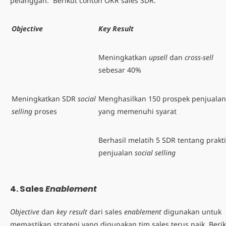
pelanggan. Berikut contoh OKR sales SDR.
Objective
Key Result
Meningkatkan
upsell
dan
cross-sell
sebesar 40%
Meningkatkan SDR
social
Menghasilkan 150 prospek penjualan
selling
proses
yang memenuhi syarat
Berhasil melatih 5 SDR tentang prakt
penjualan
social selling
4.
Sales
Enablement
Objective
dan
key result
dari sales
enablement
digunakan untuk
memastikan strategi yang digunakan tim sales terus naik. Beri