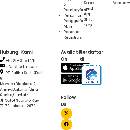
Sales
Academ
&
Lend
Pembayaran
App
Perjanjian
Shift
Pengguna
Kerja
Akhir
Panduan
Registrasi
Hubungi Kami
Available
Terdaftar
On
di
+6221 - 3115 1775
info@hadirr.com
PT. Fatiha Sakti (Fast
8)
Menara Bidakara 2,
Annex Building (Bina
Sentra) Lantai 4
Follow
Jl. Gatot Subroto Kav.
Us
71-73 Jakarta 12870