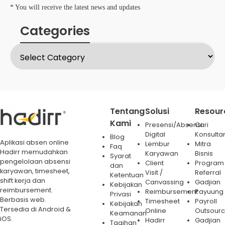
* You will receive the latest news and updates
Categories
Tentang
Solusi
Resour
Kami
Presensi/Absensi
Cari
Digital
Konsulta
Blog
Aplikasi absen online
Lembur
Mitra
Faq
Hadirr memudahkan
Karyawan
Bisnis
Syarat
pengelolaan absensi
Client
Program
dan
karyawan, timesheet,
Visit /
Referral
Ketentuan
shift kerja dan
Canvassing
Gadjian
Kebijakan
reimbursement.
Reimbursement
Payuung
Privasi
Berbasis web.
Timesheet
Payroll
Kebijakan
Tersedia di Android &
Online
Outsourc
Keamanan
iOS.
Hadirr
Gadjian
Tagihan