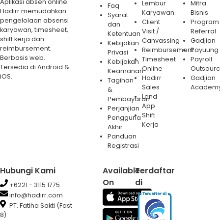
Aplikasi absen online
Lembur
Mitra
Faq
Hadirr memudahkan
Karyawan
Bisnis
Syarat
pengelolaan absensi
Client
Program
dan
karyawan, timesheet,
Visit /
Referral
Ketentuan
shift kerja dan
Canvassing
Gadjian
Kebijakan
reimbursement.
Reimbursement
Payuung
Privasi
Berbasis web.
Timesheet
Payroll
Kebijakan
Tersedia di Android &
Online
Outsourc
Keamanan
iOS.
Hadirr
Gadjian
Tagihan
Sales
Academ
&
Lend
Pembayaran
App
Perjanjian
Shift
Pengguna
Kerja
Akhir
Panduan
Registrasi
Hubungi Kami
Available
Terdaftar
On
di
+6221 - 3115 1775
info@hadirr.com
PT. Fatiha Sakti (Fast
8)