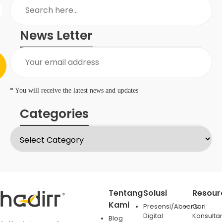
News Letter
* You will receive the latest news and updates
Categories
Tentang
Solusi
Resour
Kami
Presensi/Absensi
Cari
Digital
Konsulta
Blog