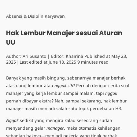
Absensi & Disiplin Karyawan
Hak Lembur Manajer sesuai Aturan
UU
Author:
Ari Susanto
| Editor:
Khairina
Published at
May 23,
2025
| Last edited at
June 18, 2025
9 minutes read
Banyak yang masih bingung, sebenarnya manajer berhak
atas uang lembur atau
nggak sih
? Pernah dengar cerita soal
manajer yang kerja lembur sampai malam, tapi
nggak
pernah dibayar ekstra? Nah, sampai sekarang, hak lembur
manajer masih menjadi salah satu topik perdebatan HR.
Nggak
sedikit yang mengira kalau seseorang sudah
menyandang gelar
manager
, maka otomatis kehilangan
sebagian haknya—menjadi pekerja yang tidak berhak