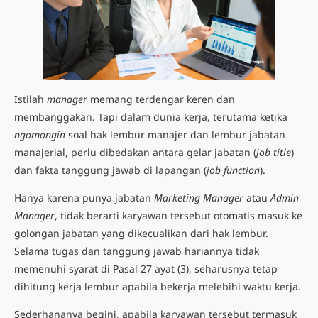
Istilah
manager
memang terdengar keren dan
membanggakan. Tapi dalam dunia kerja, terutama ketika
ngomongin
soal hak lembur manajer dan lembur jabatan
manajerial, perlu dibedakan antara gelar jabatan (
job title
)
dan fakta tanggung jawab di lapangan (
job function
).
Hanya karena punya jabatan
Marketing Manager
atau
Admin
Manager
, tidak berarti karyawan tersebut otomatis masuk ke
golongan jabatan yang dikecualikan dari hak lembur.
Selama tugas dan tanggung jawab hariannya tidak
memenuhi syarat di Pasal 27 ayat (3), seharusnya tetap
dihitung kerja lembur apabila bekerja melebihi waktu kerja.
Sederhananya begini, apabila karyawan tersebut termasuk