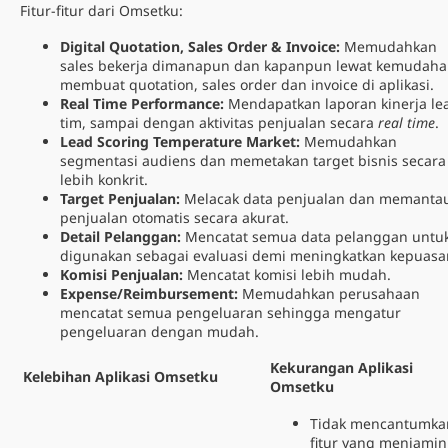
Fitur-fitur dari Omsetku:
Digital Quotation, Sales Order & Invoice:
Memudahkan
sales bekerja dimanapun dan kapanpun lewat kemudah
membuat quotation, sales order dan invoice di aplikasi.
Real Time Performance:
Mendapatkan laporan kinerja le
tim, sampai dengan aktivitas penjualan secara
real time
.
Lead Scoring Temperature Market:
Memudahkan
segmentasi audiens dan memetakan target bisnis secara
lebih konkrit.
Target Penjualan:
Melacak data penjualan dan memanta
penjualan otomatis secara akurat.
Detail Pelanggan:
Mencatat semua data pelanggan untu
digunakan sebagai evaluasi demi meningkatkan kepuasa
Komisi Penjualan:
Mencatat komisi lebih mudah.
Expense/Reimbursement:
Memudahkan perusahaan
mencatat semua pengeluaran sehingga mengatur
pengeluaran dengan mudah.
Kekurangan Aplikasi
Kelebihan Aplikasi Omsetku
Omsetku
Tidak mencantumka
fitur yang menjamin