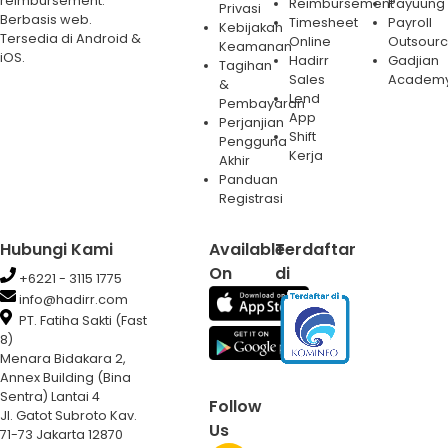
reimbursement.
Reimbursement
Payuung
Privasi
Berbasis web.
Timesheet
Payroll
Kebijakan
Tersedia di Android &
Online
Outsourc
Keamanan
iOS.
Hadirr
Gadjian
Tagihan
Sales
Academ
&
Lend
Pembayaran
App
Perjanjian
Shift
Pengguna
Kerja
Akhir
Panduan
Registrasi
Hubungi Kami
Available
Terdaftar
On
di
+6221 - 3115 1775
info@hadirr.com
PT. Fatiha Sakti (Fast
8)
Menara Bidakara 2,
Annex Building (Bina
Sentra) Lantai 4
Follow
Jl. Gatot Subroto Kav.
Us
71-73 Jakarta 12870