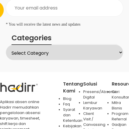
* You will receive the latest news and updates
Categories
Tentang
Solusi
Resour
Kami
Presensi/Absensi
Cari
Digital
Konsulta
Blog
Aplikasi absen online
Lembur
Mitra
Faq
Hadirr memudahkan
Karyawan
Bisnis
Syarat
pengelolaan absensi
Client
Program
dan
karyawan, timesheet,
Visit /
Referral
Ketentuan
shift kerja dan
Canvassing
Gadjian
Kebijakan