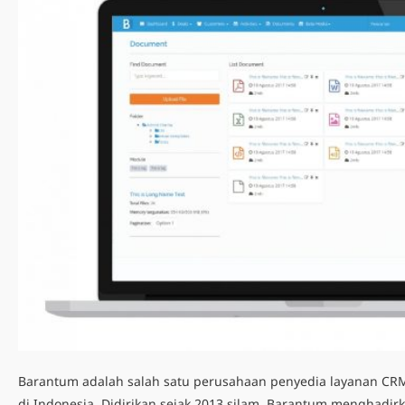
Barantum adalah salah satu perusahaan penyedia layanan CR
di Indonesia. Didirikan sejak 2013 silam, Barantum menghadir