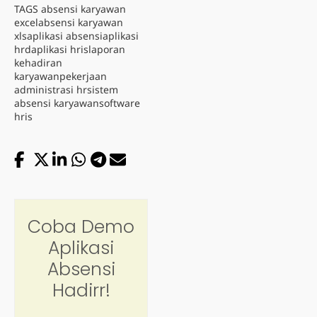
TAGS
absensi karyawan
excel
absensi karyawan
xls
aplikasi absensi
aplikasi
hrd
aplikasi hris
laporan
kehadiran
karyawan
pekerjaan
administrasi hr
sistem
absensi karyawan
software
hris