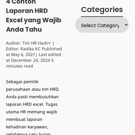
4 Contoh
Categories
Laporan HRD
Excel yang Wajib
Anda Tahu
Author:
Tim HR Hadirr
|
Editor:
Radika KC
Published
at
May 6, 2021
| Last edited
at
December 24, 2024
5
minutes read
Sebagai pemilik
perusahaan atau tim HRD,
Anda pasti membutuhkan
laporan HRD excel. Tugas
utama HR memang wajib
membuat laporan
kehadiran karyawan,
setidaknya satu bulan