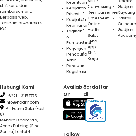
Visit /
Referral
Ketentuan
shift kerja dan
Canvassing
Gadjian
Kebijakan
reimbursement.
Reimbursement
Payuung
Privasi
Berbasis web.
Timesheet
Payroll
Kebijakan
Tersedia di Android &
Online
Outsourc
Keamanan
iOS.
Hadirr
Gadjian
Tagihan
Sales
Academ
&
Lend
Pembayaran
App
Perjanjian
Shift
Pengguna
Kerja
Akhir
Panduan
Registrasi
Hubungi Kami
Available
Terdaftar
On
di
+6221 - 3115 1775
info@hadirr.com
PT. Fatiha Sakti (Fast
8)
Menara Bidakara 2,
Annex Building (Bina
Sentra) Lantai 4
Follow