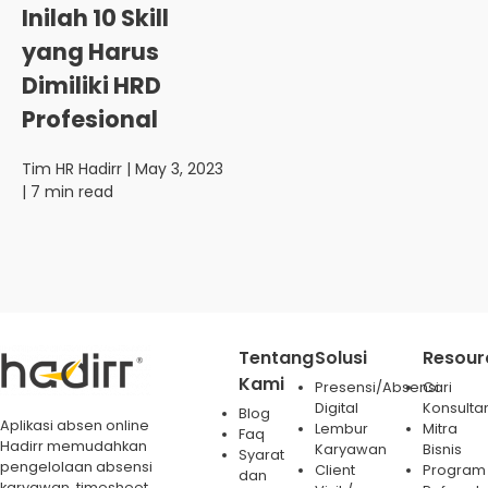
Inilah 10 Skill
yang Harus
Dimiliki HRD
Profesional
Tim HR Hadirr
| May 3, 2023
| 7 min read
Tentang
Solusi
Resour
Kami
Presensi/Absensi
Cari
Digital
Konsulta
Blog
Aplikasi absen online
Lembur
Mitra
Faq
Hadirr memudahkan
Karyawan
Bisnis
Syarat
pengelolaan absensi
Client
Program
dan
karyawan, timesheet,