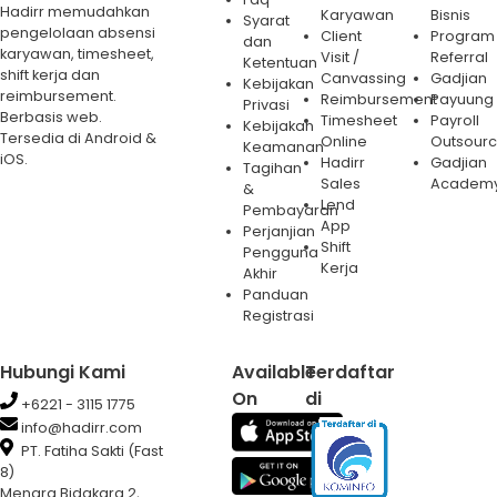
Hadirr memudahkan
Karyawan
Bisnis
Syarat
pengelolaan absensi
Client
Program
dan
karyawan, timesheet,
Visit /
Referral
Ketentuan
shift kerja dan
Canvassing
Gadjian
Kebijakan
reimbursement.
Reimbursement
Payuung
Privasi
Berbasis web.
Timesheet
Payroll
Kebijakan
Tersedia di Android &
Online
Outsourc
Keamanan
iOS.
Hadirr
Gadjian
Tagihan
Sales
Academ
&
Lend
Pembayaran
App
Perjanjian
Shift
Pengguna
Kerja
Akhir
Panduan
Registrasi
Hubungi Kami
Available
Terdaftar
On
di
+6221 - 3115 1775
info@hadirr.com
PT. Fatiha Sakti (Fast
8)
Menara Bidakara 2,