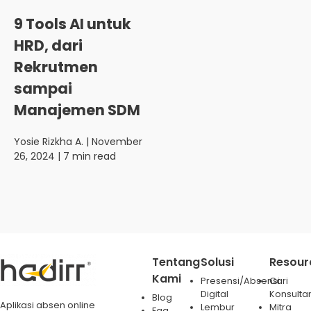
9 Tools AI untuk
HRD, dari
Rekrutmen
sampai
Manajemen SDM
Yosie Rizkha A.
| November
26, 2024 | 7 min read
Tentang
Solusi
Resour
Kami
Presensi/Absensi
Cari
Digital
Konsulta
Blog
Aplikasi absen online
Lembur
Mitra
Faq