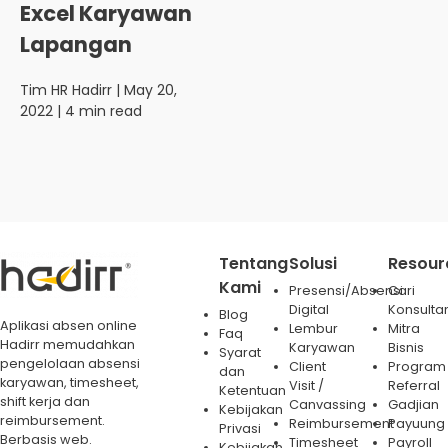
Excel Karyawan
Lapangan
Tim HR Hadirr
| May 20,
2022 | 4 min read
Tentang
Solusi
Resour
Kami
Presensi/Absensi
Cari
Digital
Konsulta
Blog
Aplikasi absen online
Lembur
Mitra
Faq
Hadirr memudahkan
Karyawan
Bisnis
Syarat
pengelolaan absensi
Client
Program
dan
karyawan, timesheet,
Visit /
Referral
Ketentuan
shift kerja dan
Canvassing
Gadjian
Kebijakan
reimbursement.
Reimbursement
Payuung
Privasi
Berbasis web.
Timesheet
Payroll
Kebijakan