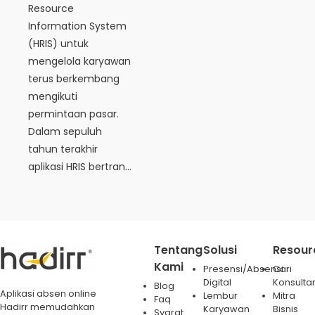
Resource
Information System
(HRIS) untuk
mengelola karyawan
terus berkembang
mengikuti
permintaan pasar.
Dalam sepuluh
tahun terakhir
aplikasi HRIS bertran...
Tentang
Solusi
Resour
Kami
Presensi/Absensi
Cari
Digital
Konsulta
Blog
Aplikasi absen online
Lembur
Mitra
Faq
Hadirr memudahkan
Karyawan
Bisnis
Syarat