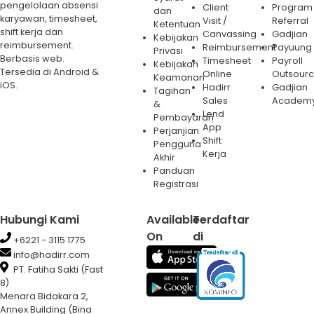
pengelolaan absensi
Client
Program
dan
karyawan, timesheet,
Visit /
Referral
Ketentuan
shift kerja dan
Canvassing
Gadjian
Kebijakan
reimbursement.
Reimbursement
Payuung
Privasi
Berbasis web.
Timesheet
Payroll
Kebijakan
Tersedia di Android &
Online
Outsourc
Keamanan
iOS.
Hadirr
Gadjian
Tagihan
Sales
Academ
&
Lend
Pembayaran
App
Perjanjian
Shift
Pengguna
Kerja
Akhir
Panduan
Registrasi
Hubungi Kami
Available
Terdaftar
On
di
+6221 - 3115 1775
info@hadirr.com
PT. Fatiha Sakti (Fast
8)
Menara Bidakara 2,
Annex Building (Bina