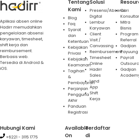
Tentang
Solusi
Resour
Kami
Presensi/Absensi
Cari
Digital
Konsulta
Blog
Aplikasi absen online
Lembur
Mitra
Faq
Hadirr memudahkan
Karyawan
Bisnis
Syarat
pengelolaan absensi
Client
Program
dan
karyawan, timesheet,
Visit /
Referral
Ketentuan
shift kerja dan
Canvassing
Gadjian
Kebijakan
reimbursement.
Reimbursement
Payuung
Privasi
Berbasis web.
Timesheet
Payroll
Kebijakan
Tersedia di Android &
Online
Outsourc
Keamanan
iOS.
Hadirr
Gadjian
Tagihan
Sales
Academ
&
Lend
Pembayaran
App
Perjanjian
Shift
Pengguna
Kerja
Akhir
Panduan
Registrasi
Hubungi Kami
Available
Terdaftar
On
di
+6221 - 3115 1775