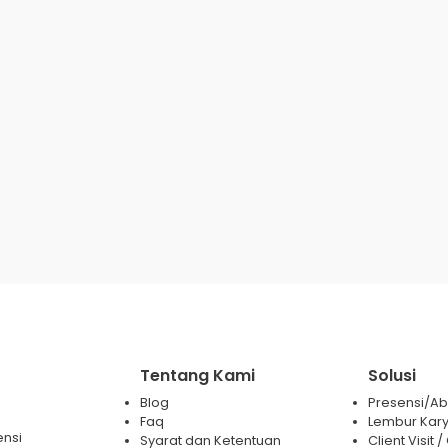
Tentang Kami
Solusi
Blog
Presensi/Abs
Faq
Lembur Kar
ensi
Syarat dan Ketentuan
Client Visit