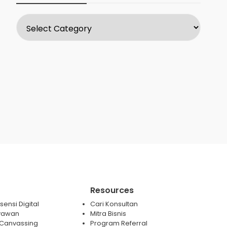
Resources
ensi Digital
Cari Konsultan
yawan
Mitra Bisnis
 / Canvassing
Program Referral