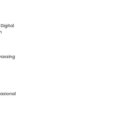
Digital
n
nvassing
e
asional