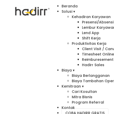
Beranda
Solusi ▾
Kehadiran Karyawan
Presensi/Absensi 
Lembur Karyawa
Lend App
Shift Kerja
Produktivitas Kerja
Client Visit / Ca
Timesheet Onlin
Reimburesement
Hadirr Sales
Biaya ▾
Biaya Berlangganan
Biaya Tambahan Oper
Kemitraan ▾
Cari Kosultan
Mitra Bisnis
Program Referral
Kontak
COBA HADIRR GRATIS