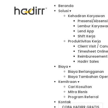
Beranda
Solusi ▾
Kehadiran Karyawan
Presensi/Absensi 
Lembur Karyawa
Lend App
Shift Kerja
Produktivitas Kerja
Client Visit / Ca
Timesheet Onlin
Reimburesement
Hadirr Sales
Biaya ▾
Biaya Berlangganan
Biaya Tambahan Oper
Kemitraan ▾
Cari Kosultan
Mitra Bisnis
Program Referral
Kontak
COBA HADIRR GRATIS