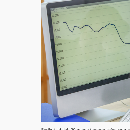
Berikut adalah 20 meme tentang
sales
yang
r