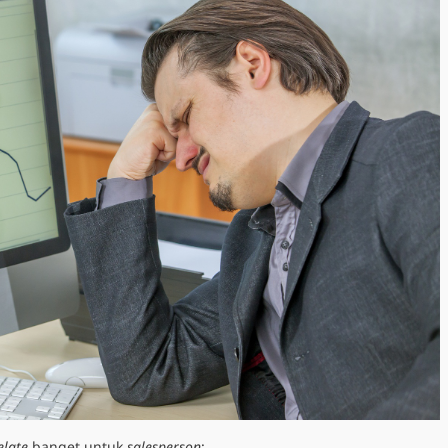
elate
banget untuk
salesperson
: