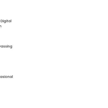
Digital
n
nvassing
e
asional