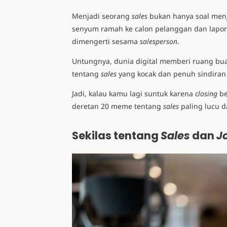
Menjadi seorang
sales
bukan hanya soal menju
senyum ramah ke calon pelanggan dan lapora
dimengerti sesama
salesperson
.
Untungnya, dunia digital memberi ruang bua
tentang
sales
yang kocak dan penuh sindiran 
Jadi, kalau kamu lagi suntuk karena
closing
be
deretan 20 meme tentang
sales
paling lucu d
Sekilas tentang
Sales
dan
J