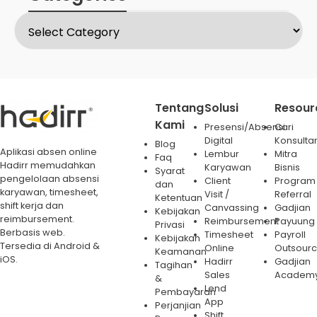
Tentang
Solusi
Resour
Kami
Presensi/Absensi
Cari
Digital
Konsulta
Blog
Aplikasi absen online
Lembur
Mitra
Faq
Hadirr memudahkan
Karyawan
Bisnis
Syarat
pengelolaan absensi
Client
Program
dan
karyawan, timesheet,
Visit /
Referral
Ketentuan
shift kerja dan
Canvassing
Gadjian
Kebijakan
reimbursement.
Reimbursement
Payuung
Privasi
Berbasis web.
Timesheet
Payroll
Kebijakan
Tersedia di Android &
Online
Outsourc
Keamanan
iOS.
Hadirr
Gadjian
Tagihan
Sales
Academ
&
Lend
Pembayaran
App
Perjanjian
Shift