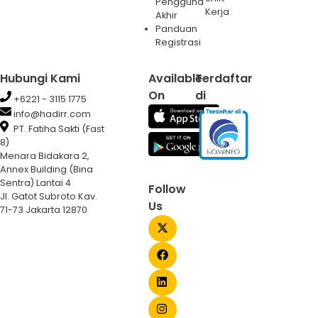
Pengguna
Kerja
Akhir
Panduan
Registrasi
Hubungi Kami
Available
Terdaftar
On
di
+6221 - 3115 1775
info@hadirr.com
PT. Fatiha Sakti (Fast
8)
Menara Bidakara 2,
Annex Building (Bina
Sentra) Lantai 4
Follow
Jl. Gatot Subroto Kav.
Us
71-73 Jakarta 12870