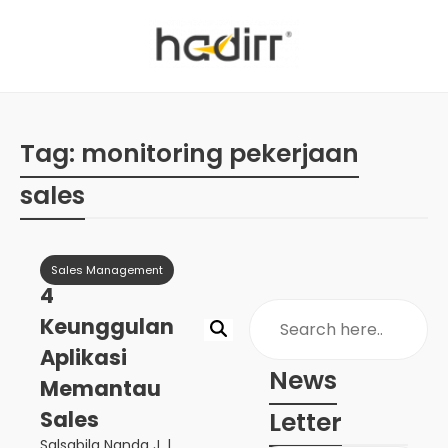
Tag:
monitoring pekerjaan
sales
Sales Management
4
Keunggulan
Aplikasi
News
Memantau
Sales
Letter
Salsabila Nanda J.
|