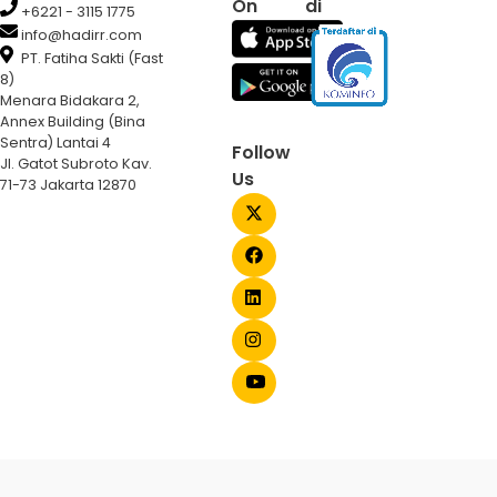
On
di
+6221 - 3115 1775
info@hadirr.com
PT. Fatiha Sakti (Fast
8)
Menara Bidakara 2,
Annex Building (Bina
Sentra) Lantai 4
Follow
Jl. Gatot Subroto Kav.
Us
71-73 Jakarta 12870