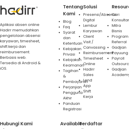
Tentang
Solusi
Resour
Kami
Presensi/Absensi
Cari
Digital
Konsulta
Blog
Aplikasi absen online
Lembur
Mitra
Faq
Hadirr memudahkan
Karyawan
Bisnis
Syarat
pengelolaan absensi
Client
Program
dan
karyawan, timesheet,
Visit /
Referral
Ketentuan
shift kerja dan
Canvassing
Gadjian
Kebijakan
reimbursement.
Reimbursement
Payuung
Privasi
Berbasis web.
Timesheet
Payroll
Kebijakan
Tersedia di Android &
Online
Outsourc
Keamanan
iOS.
Hadirr
Gadjian
Tagihan
Sales
Academ
&
Lend
Pembayaran
App
Perjanjian
Shift
Pengguna
Kerja
Akhir
Panduan
Registrasi
Hubungi Kami
Available
Terdaftar