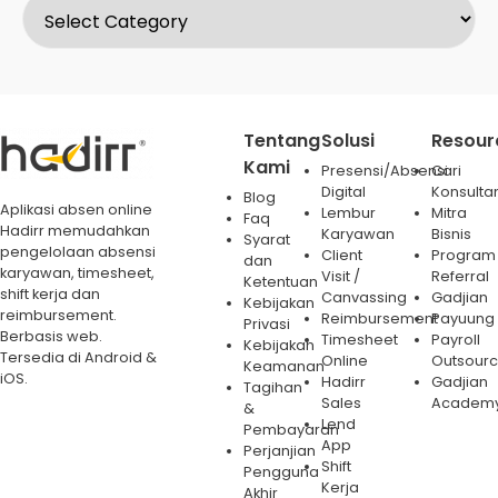
Tentang
Solusi
Resour
Kami
Presensi/Absensi
Cari
Digital
Konsulta
Blog
Aplikasi absen online
Lembur
Mitra
Faq
Hadirr memudahkan
Karyawan
Bisnis
Syarat
pengelolaan absensi
Client
Program
dan
karyawan, timesheet,
Visit /
Referral
Ketentuan
shift kerja dan
Canvassing
Gadjian
Kebijakan
reimbursement.
Reimbursement
Payuung
Privasi
Berbasis web.
Timesheet
Payroll
Kebijakan
Tersedia di Android &
Online
Outsourc
Keamanan
iOS.
Hadirr
Gadjian
Tagihan
Sales
Academ
&
Lend
Pembayaran
App
Perjanjian
Shift
Pengguna
Kerja
Akhir