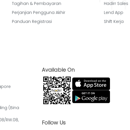
Tagihan & Pembayaran
Hadirr Sales
Perjanjian Pengguna Akhir
Lend App
Panduan Registrasi
Shift Kerja
Available On
apore
ding (Bina
.08/RW.08,
Follow Us