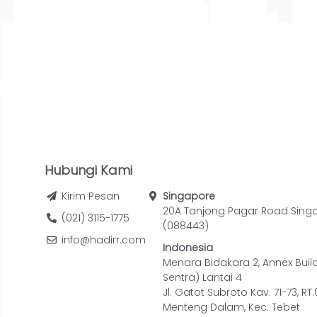
Hubungi Kami
Kirim Pesan
Singapore
20A Tanjong Pagar Road Sing
(021) 3115-1775
(088443)
info@hadirr.com
Indonesia
Menara Bidakara 2, Annex Buil
Sentra) Lantai 4
Jl. Gatot Subroto Kav. 71-73, RT
Menteng Dalam, Kec. Tebet