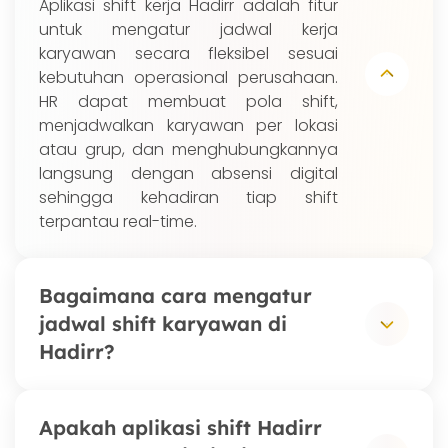
Aplikasi shift kerja Hadirr adalah fitur
untuk mengatur jadwal kerja
karyawan secara fleksibel sesuai
kebutuhan operasional perusahaan.
HR dapat membuat pola shift,
menjadwalkan karyawan per lokasi
atau grup, dan menghubungkannya
langsung dengan absensi digital
sehingga kehadiran tiap shift
terpantau real-time.
Bagaimana cara mengatur
jadwal shift karyawan di
Hadirr?
Admin membuat pola shift (misalnya
Apakah aplikasi shift Hadirr