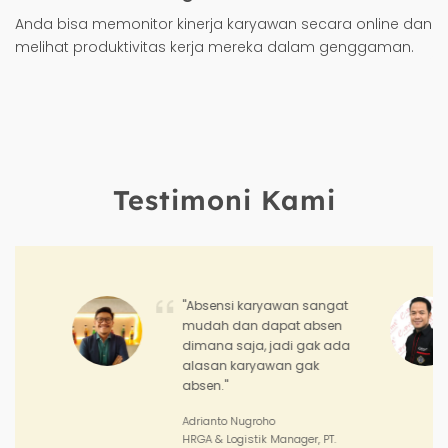
Anda bisa memonitor kinerja karyawan secara online dan
melihat produktivitas kerja mereka dalam genggaman.
Testimoni Kami
"Dengan Hadirr saya bisa
terbantu dalam memantau
kinerja dan pencapaian aktif
outlet serta target penjualan
tim sales saya."
Joko Junianto
Supervisor Sales, PT. Sinar Asia