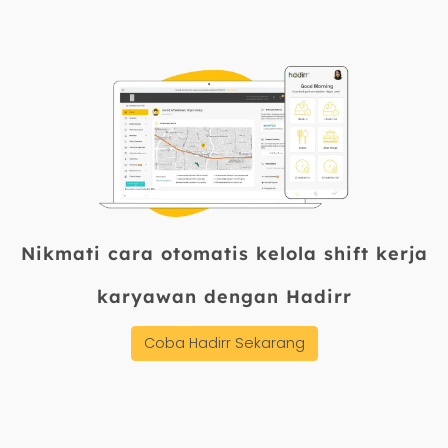
12.500/karyawan/bulan. Untuk
keamanan absensi shift yang lebih
ketat, Liveness Detection dapat
ditambahkan seharga Rp
1.500/karyawan/bulan.
Nikmati cara otomatis kelola shift kerja
karyawan dengan Hadirr
Coba Hadirr Sekarang