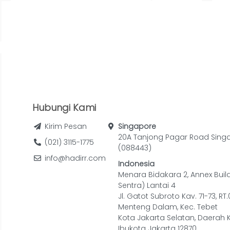
Hubungi Kami
Kirim Pesan
Singapore
20A Tanjong Pagar Road Sing
(021) 3115-1775
(088443)
info@hadirr.com
Indonesia
Menara Bidakara 2, Annex Buil
Sentra) Lantai 4
Jl. Gatot Subroto Kav. 71-73, RT
Menteng Dalam, Kec. Tebet
Kota Jakarta Selatan, Daerah 
Ibukota Jakarta 12870