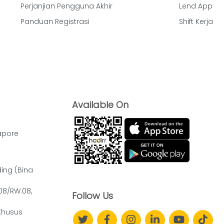
Perjanjian Pengguna Akhir
Lend App
Panduan Registrasi
Shift Kerja
Available On
apore
ding (Bina
.08/RW.08,
Follow Us
Khusus