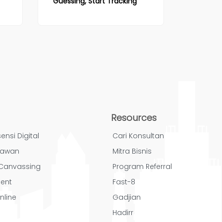
Guessing, Start Tracking
Resources
ensi Digital
Cari Konsultan
yawan
Mitra Bisnis
/ Canvassing
Program Referral
ent
Fast-8
nline
Gadjian
Hadirr