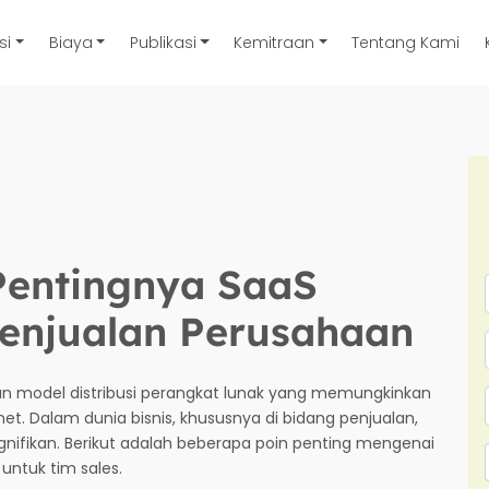
si
Biaya
Publikasi
Kemitraan
Tentang Kami
Pentingnya SaaS
Penjualan Perusahaan
an model distribusi perangkat lunak yang memungkinkan
et. Dalam dunia bisnis, khususnya di bidang penjualan,
ifikan. Berikut adalah beberapa poin penting mengenai
untuk tim sales.