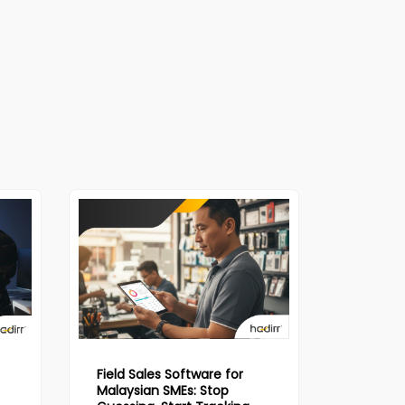
Field Sales Software for
Malaysian SMEs: Stop