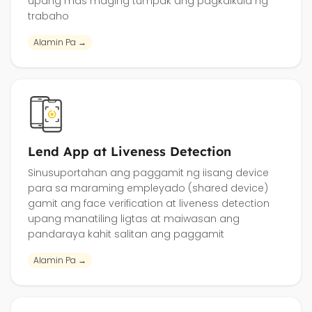
upang mas maging tumpak ang pagkalkula ng
trabaho
Alamin Pa →
Lend App at Liveness Detection
Sinusuportahan ang paggamit ng iisang device
para sa maraming empleyado (shared device)
gamit ang face verification at liveness detection
upang manatiling ligtas at maiwasan ang
pandaraya kahit salitan ang paggamit
Alamin Pa →