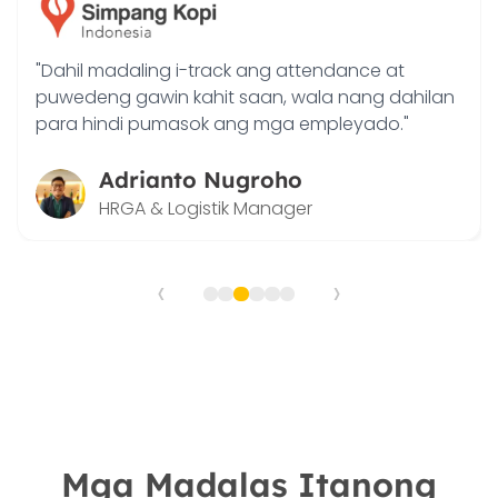
"Pinapadali ng Hadirr ang pag-monitor ng
performance at achievements ng aming sales
teams at outlets."
Joko Junianto
Supervisor Sales
‹
›
Mga Madalas Itanong