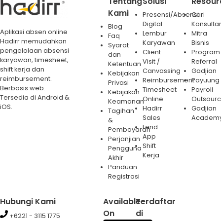
Tentang
Solusi
Resour
Kami
Presensi/Absensi
Cari
Digital
Konsulta
Blog
Aplikasi absen online
Lembur
Mitra
Faq
Hadirr memudahkan
Karyawan
Bisnis
Syarat
pengelolaan absensi
Client
Program
dan
karyawan, timesheet,
Visit /
Referral
Ketentuan
shift kerja dan
Canvassing
Gadjian
Kebijakan
reimbursement.
Reimbursement
Payuung
Privasi
Berbasis web.
Timesheet
Payroll
Kebijakan
Tersedia di Android &
Online
Outsourc
Keamanan
iOS.
Hadirr
Gadjian
Tagihan
Sales
Academ
&
Lend
Pembayaran
App
Perjanjian
Shift
Pengguna
Kerja
Akhir
Panduan
Registrasi
Hubungi Kami
Available
Terdaftar
On
di
+6221 - 3115 1775