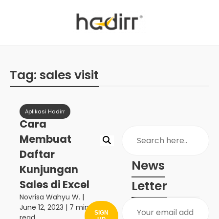
Tag:
sales visit
Aplikasi Hadirr
Cara
Membuat
Daftar
News
Kunjungan
Sales di Excel
Letter
Novrisa Wahyu W.
|
June 12, 2023
| 7 min
SIGN
read