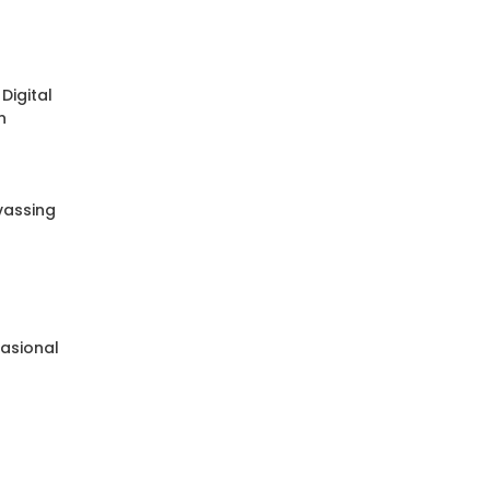
Digital
n
nvassing
e
asional