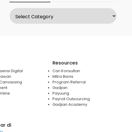
Resources
ensi Digital
Cari Konsultan
yawan
Mitra Bisnis
 / Canvassing
Program Referral
ment
Gadjian
nline
Payuung
Payroll Outsourcing
Gadjian Academy
ar di