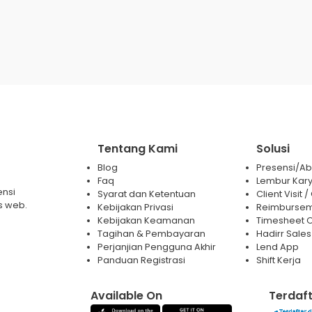
Tentang Kami
Solusi
Blog
Presensi/Abs
Faq
Lembur Kar
ensi
Syarat dan Ketentuan
Client Visit
s web.
Kebijakan Privasi
Reimburse
Kebijakan Keamanan
Timesheet O
Tagihan & Pembayaran
Hadirr Sales
Perjanjian Pengguna Akhir
Lend App
Panduan Registrasi
Shift Kerja
Available On
Terdaft