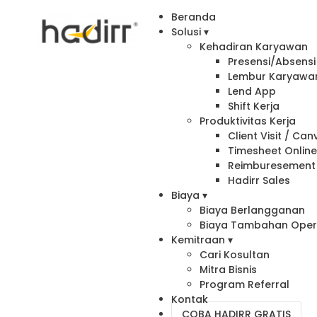
Beranda
Solusi ▾
Kehadiran Karyawan
Presensi/Absensi 
Lembur Karyawa
Lend App
Shift Kerja
Produktivitas Kerja
Client Visit / Ca
Timesheet Onlin
Reimburesement
Hadirr Sales
Biaya ▾
Biaya Berlangganan
Biaya Tambahan Oper
Kemitraan ▾
Cari Kosultan
Mitra Bisnis
Program Referral
Kontak
COBA HADIRR GRATIS