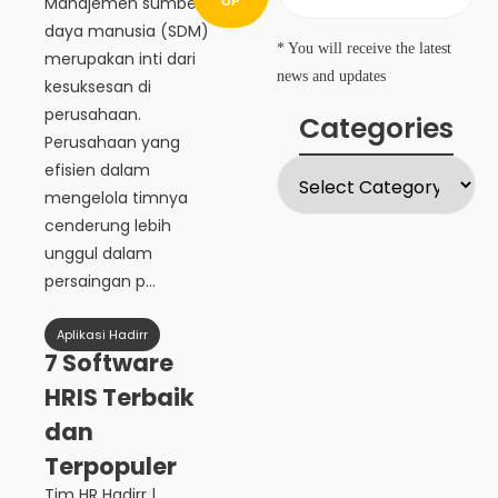
Manajemen sumber
UP
daya manusia (SDM)
* You will receive the latest
merupakan inti dari
news and updates
kesuksesan di
perusahaan.
Categories
Perusahaan yang
efisien dalam
mengelola timnya
cenderung lebih
unggul dalam
persaingan p...
Aplikasi Hadirr
7 Software
HRIS Terbaik
dan
Terpopuler
Tim HR Hadirr
|