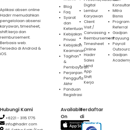
Digital
Konsulta
Blog
Aplikasi absen online
Lembur
Mitra
Faq
Hadirr memudahkan
Karyawan
Bisnis
Syarat
pengelolaan absensi
Client
Program
dan
karyawan, timesheet,
Visit /
Referral
Ketentuan
shift kerja dan
Canvassing
Gadjian
Kebijakan
reimbursement.
Reimbursement
Payuung
Privasi
Berbasis web.
Timesheet
Payroll
Kebijakan
Tersedia di Android &
Online
Outsourc
Keamanan
iOS.
Hadirr
Gadjian
Tagihan
Sales
Academ
&
Lend
Pembayaran
App
Perjanjian
Shift
Pengguna
Kerja
Akhir
Panduan
Registrasi
Hubungi Kami
Available
Terdaftar
On
di
+6221 - 3115 1775
info@hadirr.com