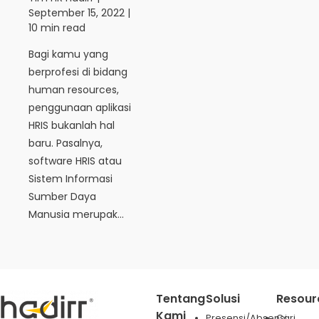
September 15, 2022
|
10 min read
Bagi kamu yang
berprofesi di bidang
human resources,
penggunaan aplikasi
HRIS bukanlah hal
baru. Pasalnya,
software HRIS atau
Sistem Informasi
Sumber Daya
Manusia merupak...
Tentang
Solusi
Resour
Kami
Presensi/Absensi
Cari